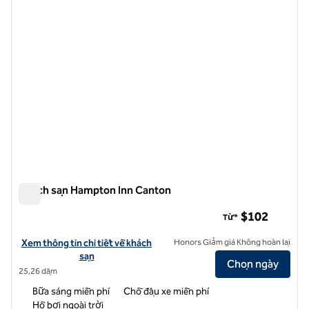
Khách sạn Hampton Inn Canton
Khách sạn Hampton Inn Canton
$102
Từ*
Xem chi tiết khách sạn tại Hampton Inn Canton
Xem thông tin chi tiết về khách
Honors Giảm giá Không hoàn lại
sạn
Chọn ngày
25,26 dặm
Bữa sáng miễn phí
Chỗ đậu xe miễn phí
Hồ bơi ngoài trời