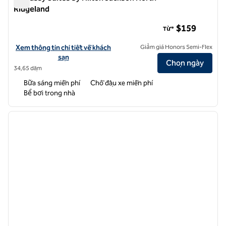
Ridgeland
Embassy Suites by Hilton Jackson North Ridgeland
$159
Từ*
Xem chi tiết khách sạn cho Embassy Suites by Hilton Jackson North 
Xem thông tin chi tiết về khách
Giảm giá Honors Semi-Flex
sạn
Chọn ngày
34,65 dặm
Bữa sáng miễn phí
Chỗ đậu xe miễn phí
Bể bơi trong nhà
1
/
12
ảnh trước
ảnh sa
1/12