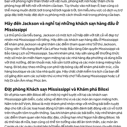
bạn với phòng nghỉ thân thiện với vật nuôi, phòng kết nối hoặc thậm chí là
phòng họp để kết nối với nhóm của bạn. Tùy thuộc vào nơi bạn ở, bạn cũng có
thể mong muốn được bơi trong hồ bơi ngoài trời, tìm hiểu khu vực có dịch vụ trợ
giúp đặc biệt hoặc đặt dịch vụ phòng một cách thoải mái trong phòng của bạn.
Hãy đến Jackson và nghỉ tại những khách sạn hàng đầu ở
Mississippi
Là thủ phủ của tiểu bang, Jackson có một lịch sử hấp dẫn với tất cả vẻ đẹp tự
nhiên mà Mississippi nổi tiếng. Hãy đến các khách sạn hàng đầu ở Mississippi
để khám phá Jackson và ghé thăm các điểm tham quan như Sở thú Jackson,
Công viên Tiểu bang Bluff của LeFleur hoặc Bảo tàng Dân quyền Mississippi và
Bảo tàng Lịch sử Mississippi. Sau khi khám phá, hãy sẵn sàng để thưởng thức
một số món ăn miền Nam ngon miệng tại các nhà hàng địa phương và dùng bữa
với thịt nướng, đồ ăn thoải mái, hải sản tươi sống và các món tráng miệng hảo
hạng. Đi bộ dọc theo những con phố rợp bóng cây để khám phá kiến trúc, cửa
hàng boutique và các tòa nhà quốc gia. Hãy chắc chắn kiểm tra lịch của bạn để
cố gắng đón xem các sự kiện thú vị như Hội chợ Tiểu bang Mississippi hoặc Lễ
hội Di sản Âm nhạc Phúc âm.
Đặt phòng Khách sạn Mississippi và Khám phá Biloxi
Đi về phía nam đến Biloxi để có một kỳ nghỉ tuyệt vời tại các khách sạn
Mississippi gần biển, cuộc sống về đêm thú vị và các món ăn ngon miệng hơn.
Nằm trên bờ Vịnh, Biloxi là một thành phố nhộn nhịp với những bãi biển tuyệt
đẹp cho tất cả các loại hoạt động từ tắm nắng đến đánh bắt động vật có vỏ tươi
trên thuyền tôm truyền thống. Sau khi khám phá các bãi biển, hãy nhớ khám phá
các điểm tham quan văn hóa độc đáo, chẳng hạn như Ngọn hải đăng Biloxi. Và
dù thế nào đi nữa, bạn cũng có thể tin tưởng vào đồ ăn tinh thần, các món ăn
Creole và các quán cà phê bên bờ biển để khiến bạn hài lòng trong chuyến thăm