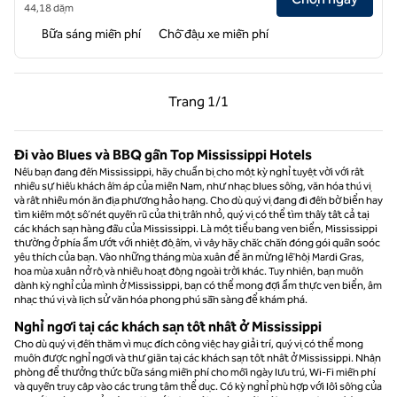
44,18 dặm
Bữa sáng miễn phí
Chỗ đậu xe miễn phí
Trang trước, 1/1
Trang sau, 1/1
Trang
1/1
Trang 1/1
Đi vào Blues và BBQ gần Top Mississippi Hotels
Nếu bạn đang đến Mississippi, hãy chuẩn bị cho một kỳ nghỉ tuyệt vời với rất
nhiều sự hiếu khách ấm áp của miền Nam, như nhạc blues sống, văn hóa thú vị
và rất nhiều món ăn địa phương hảo hạng. Cho dù quý vị đang đi đến bờ biển hay
tìm kiếm một số nét quyến rũ của thị trấn nhỏ, quý vị có thể tìm thấy tất cả tại
các khách sạn hàng đầu của Mississippi. Là một tiểu bang ven biển, Mississippi
thường ở phía ẩm ướt với nhiệt độ ấm, vì vậy hãy chắc chắn đóng gói quần soóc
yêu thích của bạn. Vào những tháng mùa xuân để ăn mừng lễ hội Mardi Gras,
hoa mùa xuân nở rộ và nhiều hoạt động ngoài trời khác. Tuy nhiên, bạn muốn
dành kỳ nghỉ của mình ở Mississippi, bạn có thể mong đợi ẩm thực ven biển, âm
nhạc thú vị và lịch sử văn hóa phong phú sẵn sàng để khám phá.
Nghỉ ngơi tại các khách sạn tốt nhất ở Mississippi
Cho dù quý vị đến thăm vì mục đích công việc hay giải trí, quý vị có thể mong
muốn được nghỉ ngơi và thư giãn tại các khách sạn tốt nhất ở Mississippi. Nhận
phòng để thưởng thức bữa sáng miễn phí cho mỗi ngày lưu trú, Wi-Fi miễn phí
và quyền truy cập vào các trung tâm thể dục. Có kỳ nghỉ phù hợp với lối sống của