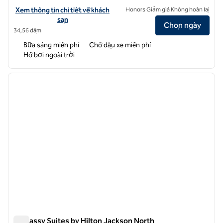
Xem chi tiết khách sạn cho Home2 Suites by Hilton Jackson/Ridgela
Xem thông tin chi tiết về khách
Honors Giảm giá Không hoàn lại
sạn
Chọn ngày
34,56 dặm
Bữa sáng miễn phí
Chỗ đậu xe miễn phí
Hồ bơi ngoài trời
1
/
12
ảnh trước
ảnh sa
1/12
Embassy Suites by Hilton Jackson North