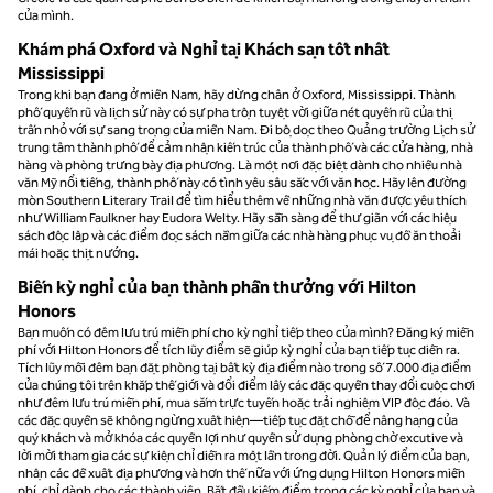
của mình.
Khám phá Oxford và Nghỉ tại Khách sạn tốt nhất
Mississippi
Trong khi bạn đang ở miền Nam, hãy dừng chân ở Oxford, Mississippi. Thành
phố quyến rũ và lịch sử này có sự pha trộn tuyệt vời giữa nét quyến rũ của thị
trấn nhỏ với sự sang trọng của miền Nam. Đi bộ dọc theo Quảng trường Lịch sử
trung tâm thành phố để cảm nhận kiến trúc của thành phố và các cửa hàng, nhà
hàng và phòng trưng bày địa phương. Là một nơi đặc biệt dành cho nhiều nhà
văn Mỹ nổi tiếng, thành phố này có tình yêu sâu sắc với văn học. Hãy lên đường
mòn Southern Literary Trail để tìm hiểu thêm về những nhà văn được yêu thích
như William Faulkner hay Eudora Welty. Hãy sẵn sàng để thư giãn với các hiệu
sách độc lập và các điểm đọc sách nằm giữa các nhà hàng phục vụ đồ ăn thoải
mái hoặc thịt nướng.
Biến kỳ nghỉ của bạn thành phần thưởng với Hilton
Honors
Bạn muốn có đêm lưu trú miễn phí cho kỳ nghỉ tiếp theo của mình? Đăng ký miễn
phí với Hilton Honors để tích lũy điểm sẽ giúp kỳ nghỉ của bạn tiếp tục diễn ra.
Tích lũy mỗi đêm bạn đặt phòng tại bất kỳ địa điểm nào trong số 7.000 địa điểm
của chúng tôi trên khắp thế giới và đổi điểm lấy các đặc quyền thay đổi cuộc chơi
như đêm lưu trú miễn phí, mua sắm trực tuyến hoặc trải nghiệm VIP độc đáo. Và
các đặc quyền sẽ không ngừng xuất hiện—tiếp tục đặt chỗ để nâng hạng của
quý khách và mở khóa các quyền lợi như quyền sử dụng phòng chờ excutive và
lời mời tham gia các sự kiện chỉ diễn ra một lần trong đời. Quản lý điểm của bạn,
nhận các đề xuất địa phương và hơn thế nữa với ứng dụng Hilton Honors miễn
phí, chỉ dành cho các thành viên. Bắt đầu kiếm điểm trong các kỳ nghỉ của bạn và