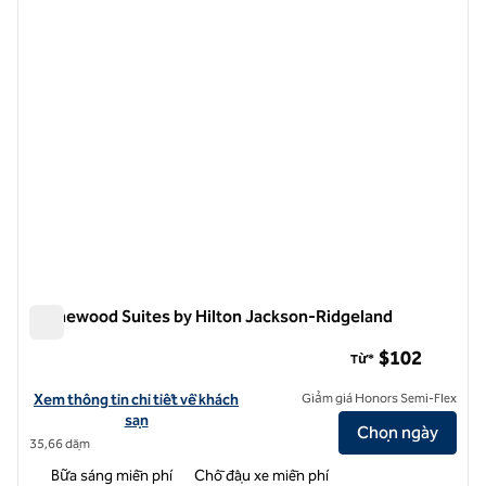
ảnh trước
ảnh sa
1/12
Homewood Suites by Hilton Jackson-Ridgeland
Homewood Suites by Hilton Jackson-Ridgeland
$102
Từ*
Xem chi tiết khách sạn cho Homewood Suites by Hilton Jackson-Rid
Xem thông tin chi tiết về khách
Giảm giá Honors Semi-Flex
sạn
Chọn ngày
35,66 dặm
Bữa sáng miễn phí
Chỗ đậu xe miễn phí