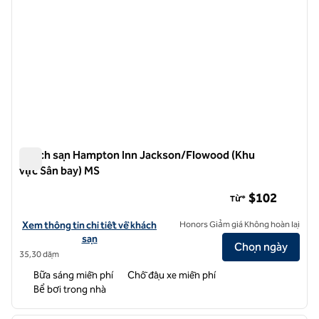
Khách sạn Hampton Inn Jackson/Flowood (Khu
vực Sân bay) MS
Khách sạn Hampton Inn Jackson/Flowood (Khu vực Sân bay)
$102
Từ*
Xem chi tiết khách sạn cho Hampton Inn Jackson/Flowood (Sân bay 
Xem thông tin chi tiết về khách
Honors Giảm giá Không hoàn lại
sạn
Chọn ngày
35,30 dặm
Bữa sáng miễn phí
Chỗ đậu xe miễn phí
Bể bơi trong nhà
1
/
12