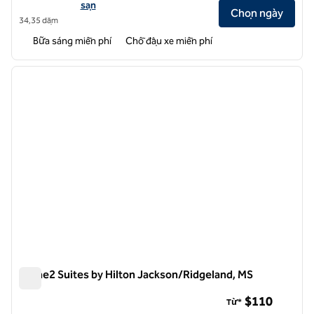
sạn
Chọn ngày
34,35 dặm
Bữa sáng miễn phí
Chỗ đậu xe miễn phí
1
/
12
ảnh trước
ảnh sa
1/12
Home2 Suites by Hilton Jackson/Ridgeland, MS
Home2 Suites by Hilton Jackson/Ridgeland, MS
$110
Từ*