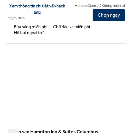
Xem chi tiết khách sạn cho Hampton Inn & Suites West Point
Xem thông tin chi tiết về khách
Honors Giảm giá Không hoàn lại
sạn
Chọn ngày
12,25 dặm
Bữa sáng miễn phí
Chỗ đậu xe miễn phí
Hồ bơi ngoài trời
1
/
12
ảnh trước
ảnh sa
1/12
Khách sạn Hampton Inn & Suites Columbus