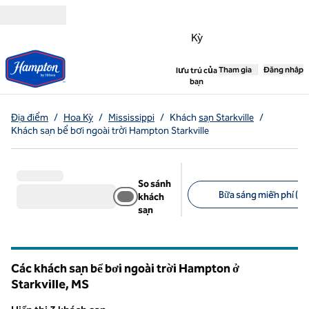
Bỏ qua nội dung
Kỳ
,
Tham gia
Mở tab mới
Đăng nhập
lưu trú của
bạn
Địa điểm
/
Hoa Kỳ
/
Mississippi
/
Khách
sạn Starkville
/
Khách sạn bể bơi ngoài trời Hampton Starkville
So sánh
Bữa sáng miễn phí (3)
khách
sạn
Bộ lọc được đề xuất
Các khách sạn bể bơi ngoài trời Hampton ở
Starkville,
MS
Mississippi