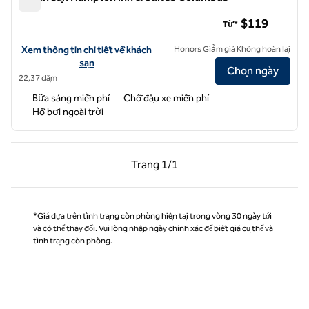
Khách sạn Hampton Inn & Suites Columbus
$119
Từ*
Xem chi tiết khách sạn của Hampton Inn & Suites Columbus
Xem thông tin chi tiết về khách
Honors Giảm giá Không hoàn lại
sạn
Chọn ngày
22,37 dặm
Bữa sáng miễn phí
Chỗ đậu xe miễn phí
Hồ bơi ngoài trời
Trang trước, 1/1
Trang sau, 1/1
Trang
1/1
Trang 1/1
*Giá dựa trên tình trạng còn phòng hiện tại trong vòng 30 ngày tới
và có thể thay đổi. Vui lòng nhập ngày chính xác để biết giá cụ thể và
tình trạng còn phòng.