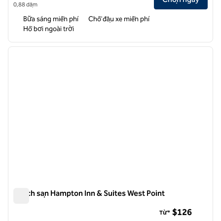
0,88 dặm
Bữa sáng miễn phí
Chỗ đậu xe miễn phí
Hồ bơi ngoài trời
1
/
10
ảnh trước
ảnh sa
1/10
Khách sạn Hampton Inn & Suites West Point
Khách sạn Hampton Inn & Suites West Point
$126
Từ*