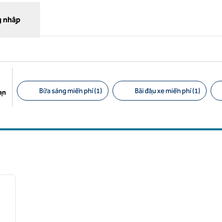
 nhập
Bữa sáng miễn phí (1)
Bãi đậu xe miễn phí (1)
ạn
Bộ lọc được đề xuất
/
12
ảnh sau