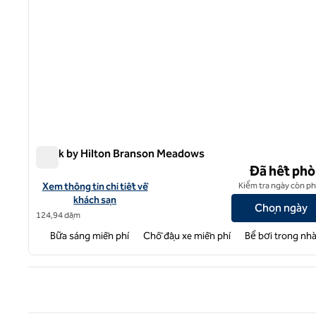
Spark by Hilton Branson Meadows
Spark by Hilton Branson Meadows
Đã hết ph
Xem chi tiết khách sạn Spark by Hilton Branson Meadows
Xem thông tin chi tiết về
Kiểm tra ngày còn p
khách sạn
Chọn ngày
124,94 dặm
Bữa sáng miễn phí
Chỗ đậu xe miễn phí
Bể bơi trong nh
Tran