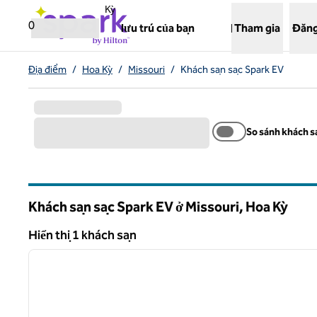
Bỏ qua nội dung
,
Mở tab mới
Kỳ
0
lưu trú của bạn
Tham gia
Đăng
Địa điểm
/
Hoa Kỳ
/
Missouri
/
Khách sạn sạc Spark EV
So sánh khách s
Khách sạn sạc Spark EV ở Missouri, Hoa Kỳ
Hiển thị 1 khách sạn
1
Hiển thị 1 khách sạn
ảnh trước
1/12