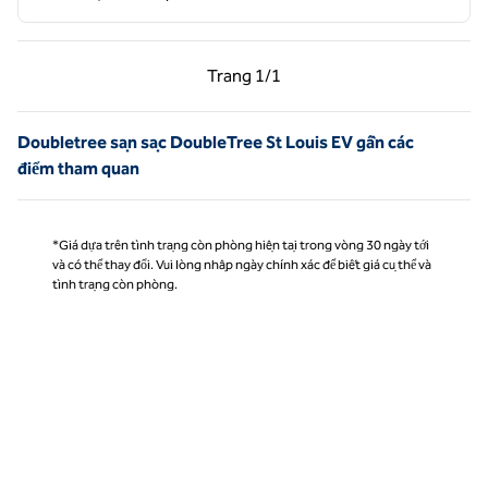
Trang trước, 1/1
Trang sau, 1/1
Trang
1/1
Trang 1/1
Doubletree sạn sạc DoubleTree St Louis EV gần các
điểm tham quan
*Giá dựa trên tình trạng còn phòng hiện tại trong vòng 30 ngày tới
và có thể thay đổi. Vui lòng nhập ngày chính xác để biết giá cụ thể và
tình trạng còn phòng.