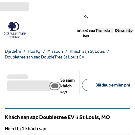
Bỏ qua nội dung
Kỳ
,
Tham gia
Mở tab mới
Đăng nhập
lưu trú của
bạn
Địa điểm
/
Hoa Kỳ
/
Missouri
/
Khách
sạn St Louis
/
Doubletree sạn sạc DoubleTree St Louis EV
So sánh
Bãi đậu xe miễn phí (1
khách
sạn
Bộ lọc được đề xuất
Khách sạn sạc Doubletree EV ở St Louis,
MO
Missouri
Hiển thị 1 khách sạn
1
/
12
Hiển thị 1 khách sạn