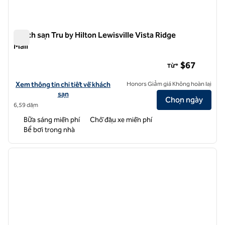
Khách sạn Tru by Hilton Lewisville Vista Ridge
Mall
Khách sạn Tru by Hilton Lewisville Vista Ridge Mall
$67
Từ*
Xem chi tiết khách sạn Tru by Hilton Lewisville Vista Ridge Mall
Xem thông tin chi tiết về khách
Honors Giảm giá Không hoàn lại
sạn
Chọn ngày
6,59 dặm
Bữa sáng miễn phí
Chỗ đậu xe miễn phí
Bể bơi trong nhà
1
/
12
ảnh trước
ảnh sa
1/12