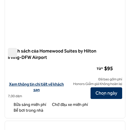
Chính sách của Homewood Suites by Hilton
Irving-DFW Airport
Chính sách của Homewood Suites by Hilton Irving-DFW Airpo
$95
Từ*
Đã bao gồm phí
Xem chi tiết khách sạn cho Homewood Suites by Hilton Irving-DFW A
Xem thông tin chi tiết về khách
Honors Giảm giá Không hoàn lại
sạn
Chọn ngày
7,00 dặm
Bữa sáng miễn phí
Chỗ đậu xe miễn phí
Bể bơi trong nhà
1
/
12
ảnh trước
ảnh sa
1/12