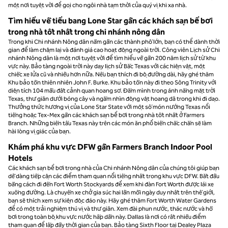
một nơi tuyệt vời để gọi cho ngôi nhà tạm thời của quý vị khi xa nhà.
Tìm hiểu về tiểu bang Lone Star gần các khách sạn bể bơi
trong nhà tốt nhất trong chi nhánh nông dân
Trong khi Chi nhánh Nông dân nằm gần các thành phố lớn, bạn có thể dành thời
gian để làm chậm lại và đánh giá cao hoạt động ngoài trời. Công viên Lịch sử Chi
nhánh Nông dân là một nơi tuyệt vời để tìm hiểu về gần 200 năm lịch sử từ khu
vực này. Bảo tàng ngoài trời này dạy lịch sử Bắc Texas với các hiện vật, một
chiếc xe lửa cũ và nhiều hơn nữa. Nếu bạn thích đi bộ đường dài, hãy ghé thăm
Khu bảo tồn thiên nhiên John F. Burke. Khu bảo tồn này đi theo Sông Trinity với
diện tích 104 mẫu đất cảnh quan hoang sơ. Đắm mình trong ánh nắng mặt trời
Texas, thư giãn dưới bóng cây và ngắm nhìn động vật hoang dã trong khi đi dạo.
Thưởng thức hương vị của Lone Star State với một số món nướng Texas nổi
tiếng hoặc Tex-Mex gần các khách sạn bể bơi trong nhà tốt nhất ở Farmers
Branch. Những biến tấu Texas này trên các món ăn phổ biến chắc chắn sẽ làm
hài lòng vị giác của bạn.
Khám phá khu vực DFW gần Farmers Branch Indoor Pool
Hotels
Các khách sạn bể bơi trong nhà của Chi nhánh Nông dân của chúng tôi giúp bạn
dễ dàng tiếp cận các điểm tham quan nổi tiếng nhất trong khu vực DFW. Bắt đầu
bằng cách đi đến Fort Worth Stockyards để xem khi đàn Fort Worth được lái xe
xuống đường. Là chuyến xe chở gia súc hai lần mỗi ngày duy nhất trên thế giới,
bạn sẽ thích xem sự kiện độc đáo này. Hãy ghé thăm Fort Worth Water Gardens
để có một trải nghiệm thú vị và thư giãn. Xem đài phun nước, thác nước và hồ
bơi trong toàn bộ khu vực nước hấp dẫn này. Dallas là nơi có rất nhiều điểm
tham quan để lấp đầy thời gian của bạn. Bảo tàng Sixth Floor tại Dealey Plaza