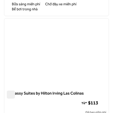
Bữa sáng miễn phí
Chỗ đậu xe miễn phí
Bể bơi trong nhà
1
/
12
ảnh trước
ảnh sa
1/12
Embassy Suites by Hilton Irving Las Colinas
Embassy Suites by Hilton Irving Las Colinas
$113
Từ*
Đã bao gồm phí