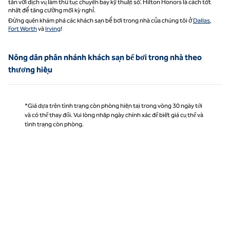
tân với dịch vụ làm thủ tục chuyến bay kỹ thuật số. Hilton Honors là cách tốt
nhất để tăng cường mỗi kỳ nghỉ.
Đừng quên khám phá các khách sạn bể bơi trong nhà của chúng tôi ở
Dallas
,
Fort Worth
và
Irving
!
Nông dân phân nhánh khách sạn bể bơi trong nhà theo
thương hiệu
*Giá dựa trên tình trạng còn phòng hiện tại trong vòng 30 ngày tới
và có thể thay đổi. Vui lòng nhập ngày chính xác để biết giá cụ thể và
tình trạng còn phòng.