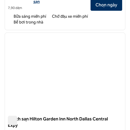
sạn
Chọn ngày
7,90 dặm
Bữa sáng miễn phí
Chỗ đậu xe miễn phí
Bể bơi trong nhà
1
/
12
ảnh trước
ảnh sa
1/12
Khách sạn Hilton Garden Inn North Dallas Central
Expy