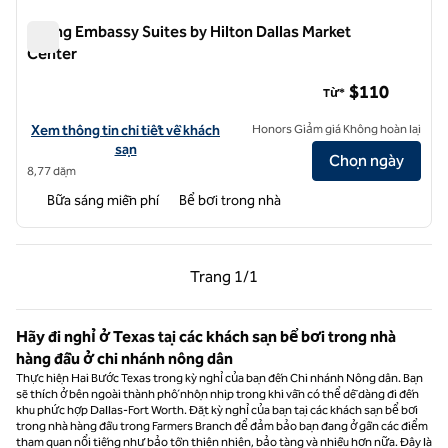
Phòng Embassy Suites by Hilton Dallas Market
Center
Phòng Embassy Suites by Hilton Dallas Market Center
$110
Từ*
Xem chi tiết khách sạn cho Embassy Suites by Hilton Dallas Market 
Xem thông tin chi tiết về khách
Honors Giảm giá Không hoàn lại
sạn
Chọn ngày
8,77 dặm
Bữa sáng miễn phí
Bể bơi trong nhà
Trang trước, 1/1
Trang sau, 1/1
Trang
1/1
Trang 1/1
Hãy đi nghỉ ở Texas tại các khách sạn bể bơi trong nhà
hàng đầu ở chi nhánh nông dân
Thực hiện Hai Bước Texas trong kỳ nghỉ của bạn đến Chi nhánh Nông dân. Bạn
sẽ thích ở bên ngoài thành phố nhộn nhịp trong khi vẫn có thể dễ dàng đi đến
khu phức hợp Dallas-Fort Worth. Đặt kỳ nghỉ của bạn tại các khách sạn bể bơi
trong nhà hàng đầu trong Farmers Branch để đảm bảo bạn đang ở gần các điểm
tham quan nổi tiếng như bảo tồn thiên nhiên, bảo tàng và nhiều hơn nữa. Đây là