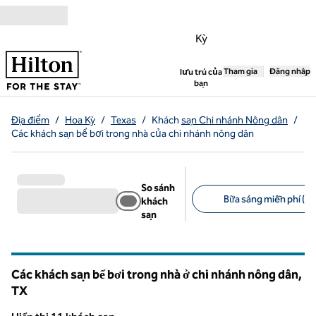
Bỏ qua nội dung
Kỳ
,
Tham gia
Mở tab mới
Đăng nhập
lưu trú của
bạn
Địa điểm
/
Hoa Kỳ
/
Texas
/
Khách
sạn Chi nhánh Nông dân
/
Các khách sạn bể bơi trong nhà của chi nhánh nông dân
So sánh
Bữa sáng miễn phí (10
khách
sạn
Bộ lọc được đề xuất
Các khách sạn bể bơi trong nhà ở chi nhánh nông dân,
TX
Texas