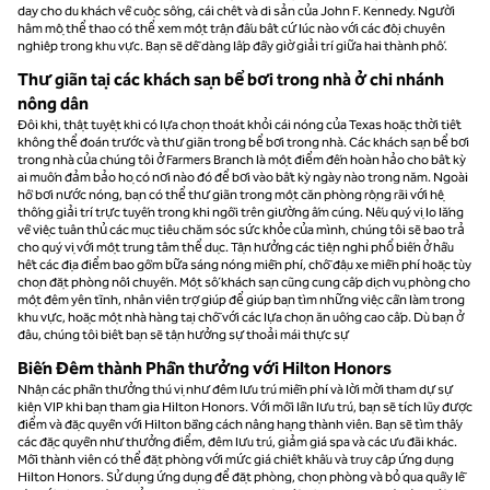
dạy cho du khách về cuộc sống, cái chết và di sản của John F. Kennedy. Người
hâm mộ thể thao có thể xem một trận đấu bất cứ lúc nào với các đội chuyên
nghiệp trong khu vực. Bạn sẽ dễ dàng lấp đầy giờ giải trí giữa hai thành phố.
Thư giãn tại các khách sạn bể bơi trong nhà ở chi nhánh
nông dân
Đôi khi, thật tuyệt khi có lựa chọn thoát khỏi cái nóng của Texas hoặc thời tiết
không thể đoán trước và thư giãn trong bể bơi trong nhà. Các khách sạn bể bơi
trong nhà của chúng tôi ở Farmers Branch là một điểm đến hoàn hảo cho bất kỳ
ai muốn đảm bảo họ có nơi nào đó để bơi vào bất kỳ ngày nào trong năm. Ngoài
hồ bơi nước nóng, bạn có thể thư giãn trong một căn phòng rộng rãi với hệ
thống giải trí trực tuyến trong khi ngồi trên giường ấm cúng. Nếu quý vị lo lắng
về việc tuân thủ các mục tiêu chăm sóc sức khỏe của mình, chúng tôi sẽ bao trả
cho quý vị với một trung tâm thể dục. Tận hưởng các tiện nghi phổ biến ở hầu
hết các địa điểm bao gồm bữa sáng nóng miễn phí, chỗ đậu xe miễn phí hoặc tùy
chọn đặt phòng nối chuyến. Một số khách sạn cũng cung cấp dịch vụ phòng cho
một đêm yên tĩnh, nhân viên trợ giúp để giúp bạn tìm những việc cần làm trong
khu vực, hoặc một nhà hàng tại chỗ với các lựa chọn ăn uống cao cấp. Dù bạn ở
đâu, chúng tôi biết bạn sẽ tận hưởng sự thoải mái thực sự
Biến Đêm thành Phần thưởng với Hilton Honors
Nhận các phần thưởng thú vị như đêm lưu trú miễn phí và lời mời tham dự sự
kiện VIP khi bạn tham gia Hilton Honors. Với mỗi lần lưu trú, bạn sẽ tích lũy được
điểm và đặc quyền với Hilton bằng cách nâng hạng thành viên. Bạn sẽ tìm thấy
các đặc quyền như thưởng điểm, đêm lưu trú, giảm giá spa và các ưu đãi khác.
Mỗi thành viên có thể đặt phòng với mức giá chiết khấu và truy cập ứng dụng
Hilton Honors. Sử dụng ứng dụng để đặt phòng, chọn phòng và bỏ qua quầy lễ