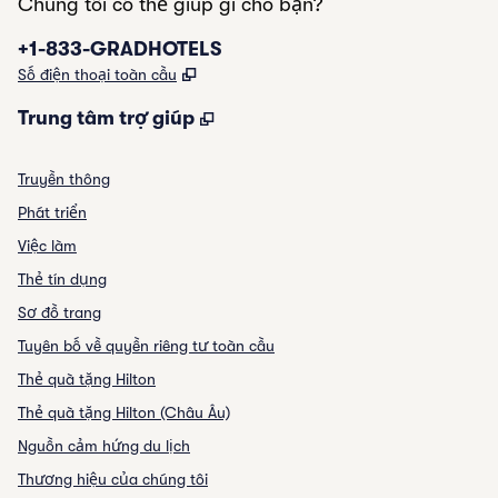
Chúng tôi có thể giúp gì cho bạn?
Điện thoại:
+1-833-GRADHOTELS
,
Mở tab mới
Số điện thoại toàn cầu
,
Mở tab mới
Trung tâm trợ giúp
Truyền thông
Phát triển
Việc làm
Thẻ tín dụng
Sơ đồ trang
Tuyên bố về quyền riêng tư toàn cầu
Thẻ quà tặng Hilton
Thẻ quà tặng Hilton (Châu Âu)
Nguồn cảm hứng du lịch
Thương hiệu của chúng tôi