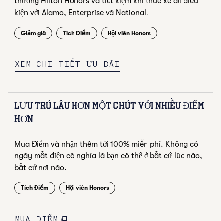
thưởng Hilton Honors và tiết kiệm khi thuê xe đủ điều
kiện với Alamo, Enterprise và National.
Giảm giá
Tích Điểm
Hội viên Honors
XEM CHI TIẾT ƯU ĐÃI
LƯU TRÚ LÂU HƠN MỘT CHÚT VỚI NHIỀU ĐIỂM
HƠN
Mua Điểm và nhận thêm tới 100% miễn phí. Không có
ngày mất điện có nghĩa là bạn có thể ở bất cứ lúc nào,
bất cứ nơi nào.
Tích Điểm
Hội viên Honors
,
MỞ TAB MỚI
MUA ĐIỂM