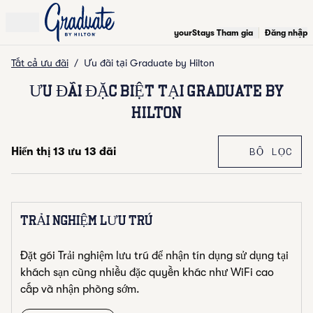
Bỏ qua và đi đến nội dung
yourStays
Tham gia
Đăng nhập
openMenu
Tất cả ưu đãi
/
Ưu đãi tại Graduate by Hilton
ƯU ĐÃI ĐẶC BIỆT TẠI GRADUATE BY
HILTON
ƯU ĐÃI
ĐÃ
Hiển thị 13 ưu 13 đãi
BỘ LỌC
Hiển thị 13 ưu 13 đãi
TRẢI NGHIỆM LƯU TRÚ
Đặt gói Trải nghiệm lưu trú để nhận tín dụng sử dụng tại
khách sạn cùng nhiều đặc quyền khác như WiFi cao
cấp và nhận phòng sớm.