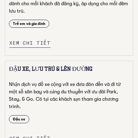
dành cho mỗi khách đã đăng ký, áp dụng cho mỗi đêm
lưu trú.
Trẻ em và gia đình
XEM CHI TIẾT
ĐẬU XE, LƯU TRÚ & LÊN ĐƯỜNG
Nhận dịch vụ đỗ xe cộng với xe đưa đón đến và đi từ
một số sân bay và cảng du thuyền với ưu đãi Park,
Stay, & Go. Có tại các khách sạn tham gia chương
trình.
Đậu xe