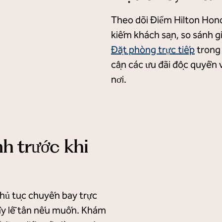
Theo dõi Điểm Hilton Hono
kiếm khách sạn, so sánh gi
Đặt phòng trực tiếp
trong 
cận các ưu đãi độc quyền v
nơi.
h trước khi
hủ tục chuyến bay trực
uầy lễ tân nếu muốn. Khám