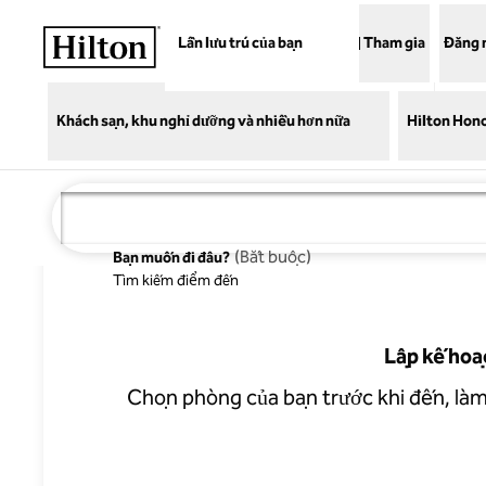
Bỏ qua nội dung
Lần lưu trú của bạn
Tham gia
Đăng 
Khách sạn, khu nghỉ dưỡng và nhiều hơn nữa
Hilton Hon
Mở ra kỳ lưu 
(
Bắt buộc
)
Bạn muốn đi đâu?
Tìm kiếm điểm đến
Lập kế hoạ
Chọn phòng của bạn trước khi đến, làm 