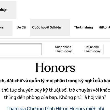
nhập
,
Mở thẻ 
ors
Ưu đãi
Cuộc họp & Sự kiện
Thẻ tín dụng
Hilton 
trú tiếp theo bằng ứ
Nhận phòng
Trả phòng
Thêm ngày
Thêm ngày
Honors
ch, đặt chỗ và quản lý mọi phần trong kỳ nghỉ của bạ
thủ tục chuyến bay kỹ thuật số, trò chuyện với khác
thẳng đến phòng của bạn. Không phải là hội viên?
Tham gia Chương trình Hilton Honors miễn phí