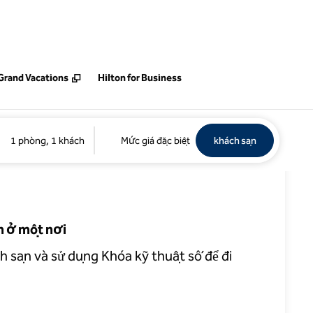
mới
Grand Vacations
Hilton for Business
ng dụng Hilton
Tìm khách sạn
Mở tab m
1 phòng, 1 khách
Mức giá đặc biệt
khách sạn
n ở một nơi
h sạn và sử dụng Khóa kỹ thuật số để đi