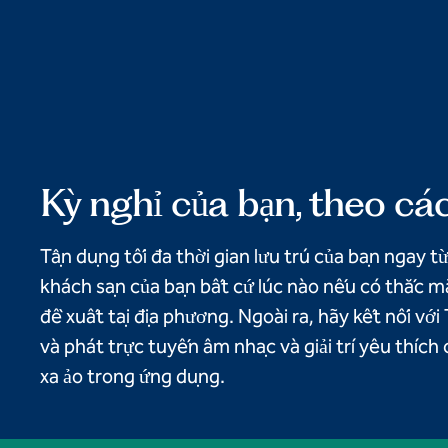
Kỳ nghỉ của bạn, theo cá
Tận dụng tối đa thời gian lưu trú của bạn ngay t
khách sạn của bạn bất cứ lúc nào nếu có thắc m
đề xuất tại địa phương. Ngoài ra, hãy kết nối vớ
và phát trực tuyến âm nhạc và giải trí yêu thích
xa ảo trong ứng dụng.