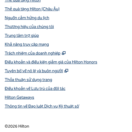
Thẻ quà tặng Hilton
Thẻ quà tặng Hilton (Châu Âu)
Nguồn cảm hứng du lịch
Thương hiệu của chúng tôi
Trung tâm trợ giúp
Khả năng truy cập mạng
,
Mở thẻ mới
Trách nhiệm của doanh nghiệp
Điều khoản và điều kiện giảm giá của Hilton Honors
,
Mở thẻ mới
Tuyên bố về nô lệ và buôn người
Thỏa thuận sử dụng trang
Điều khoản về Lưu trú của đối tác
Hilton Getaways
Thông tin về Đạo luật Dịch vụ Kỹ thuật số
©
2026
Hilton