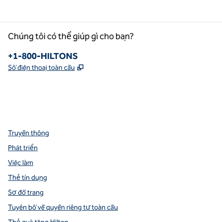
Chúng tôi có thể giúp gì cho bạn?
Điện thoại:
+1-800-HILTONS
,
Mở thẻ mới
Số điện thoại toàn cầu
facebook
x
instagram
,
Mở tab mới
,
Mở tab mới
,
Mở tab mới
Truyền thông
Phát triển
Việc làm
Thẻ tín dụng
Sơ đồ trang
Tuyên bố về quyền riêng tư toàn cầu