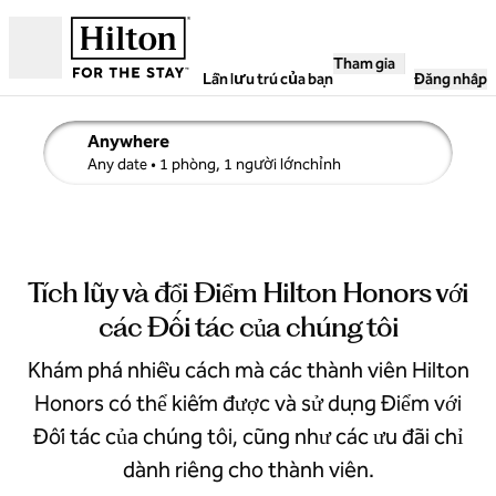
Bỏ qua nội dung
Tham gia
Mở
Lần lưu trú của bạn
Đăng nhập
Anywhere
sửa chi tiết tìm kiếm , Bất kỳ ngày nào, 1 phòng, 1 người lớ
Any date
• 1 phòng, 1 người lớnchỉnh
Tích lũy và đổi Điểm Hilton Honors với
các Đối tác của chúng tôi
Khám phá nhiều cách mà các thành viên Hilton
Honors có thể kiếm được và sử dụng Điểm với
Đối tác của chúng tôi, cũng như các ưu đãi chỉ
dành riêng cho thành viên.