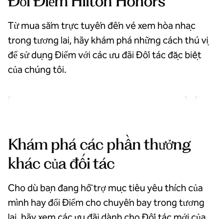
Đổi Điểm Hilton Honors
Từ mua sắm trực tuyến đến vé xem hòa nhạc
trong tương lai, hãy khám phá những cách thú vị
để sử dụng Điểm với các ưu đãi Đối tác đặc biệt
của chúng tôi.
Trải nghiệm khó quên
mở hộp thoại cửa sổ bật lên
mở hộp
Khám phá các phần thưởng
khác của đối tác
Cho dù bạn đang hỗ trợ mục tiêu yêu thích của
mình hay đổi Điểm cho chuyến bay trong tương
lai, hãy xem các ưu đãi dành cho Đối tác mới của