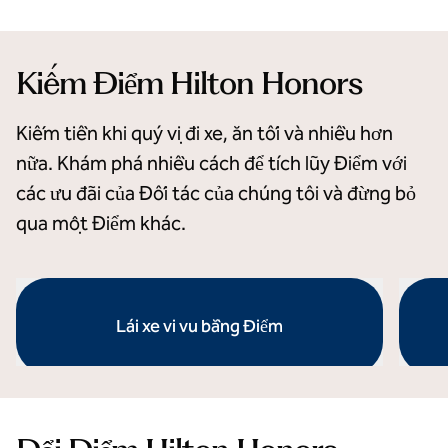
Kiếm Điểm Hilton Honors
Kiếm tiền khi quý vị đi xe, ăn tối và nhiều hơn
nữa. Khám phá nhiều cách để tích lũy Điểm với
các ưu đãi của Đối tác của chúng tôi và đừng bỏ
qua một Điểm khác.
Lái xe vi vu bằng Điểm
mở hộp thoại cửa sổ bật lên
mở hộp