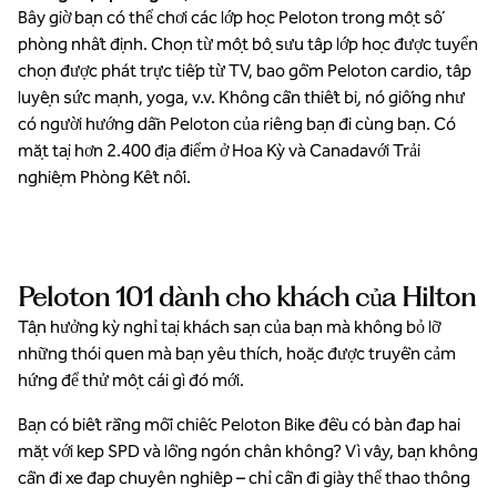
Bây giờ bạn có thể chơi các lớp học Peloton trong một số
phòng nhất định. Chọn từ một bộ sưu tập lớp học được tuyển
chọn được phát trực tiếp từ TV, bao gồm Peloton cardio, tập
luyện sức mạnh, yoga, v.v. Không cần thiết bị, nó giống như
có người hướng dẫn Peloton của riêng bạn đi cùng bạn. Có
mặt tại hơn 2.400 địa điểm ở Hoa Kỳ và Canada
với Trải
nghiệm Phòng Kết nối.
Peloton 101 dành cho khách của Hilton
Tận hưởng kỳ nghỉ tại khách sạn của bạn mà không bỏ lỡ
những thói quen mà bạn yêu thích, hoặc được truyền cảm
hứng để thử một cái gì đó mới.
Bạn có biết rằng mỗi chiếc Peloton Bike đều có bàn đạp hai
mặt với kẹp SPD và lồng ngón chân không? Vì vậy, bạn không
cần đi xe đạp chuyên nghiệp – chỉ cần đi giày thể thao thông