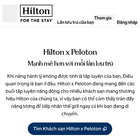
Bỏ qua nội dung
Tham gia
Mở
Lần lưu trú của bạn
Đăng nhập
Hilton x Peloton
Mạnh mẽ hơn với mỗi lần lưu trú
Khi nâng hành lý không được tính là tập luyện của bạn, Điều
quan trọng là bạn ở đâu. Hilton x Peloton đang mang đến các
buổi tập luyện năng động cho nhiều khách sạn mang thương
hiệu Hilton của chúng ta, vì vậy bạn có thể cảm thấy tràn đầy
năng lượng để tiếp nhận thế giới ngay cả khi bạn đang di
chuyển.
,
Mở thẻ mới
Tìm Khách sạn Hilton x Peloton