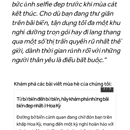
bức ảnh selfie đẹp trước khi mùa cát
kết thúc. Cho dù bạn đang thư giãn
trên bãi biển, tận dụng tối đa một khu
nghỉ dưỡng trọn gói hay đi lang thang
qua một số thị trấn quyến rũ nhất thế
giới, dành thời gian rảnh rỗi với những
người thân yêu là điều bắt buộc.”
Khám phá các bài viết mùa hè của chúng tôi:
1
/
5
Từ bờ biển đến bờ biển, hãy khám phá những bãi
Các
Bãi biển Hiatus Clearwater, Bộ Curio Collection by
biển đẹp nhất ở Hoa Kỳ
biể
Hilton
Đường bờ biển cảnh quan đang chờ đón bạn trên
Nhữ
khắp Hoa Kỳ, mang đến một kỳ nghỉ hoàn hảo với
giớ