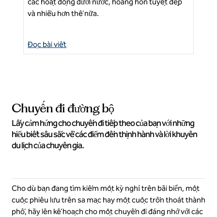
Ti
các hoạt động dưới nước, hoàng hôn tuyệt đẹp
cho
và nhiều hơn thế nữa.
Đọc bài viết
Đọc
Chuyến đi đường bộ
Lấy cảm hứng cho chuyến đi tiếp theo của bạn với những
hiểu biết sâu sắc về các điểm đến thịnh hành và lời khuyên
du lịch của chuyên gia.
Cho dù bạn đang tìm kiếm một kỳ nghỉ trên bãi biển, một
cuộc phiêu lưu trên sa mạc hay một cuộc trốn thoát thành
phố, hãy lên kế hoạch cho một chuyến đi đáng nhớ với các