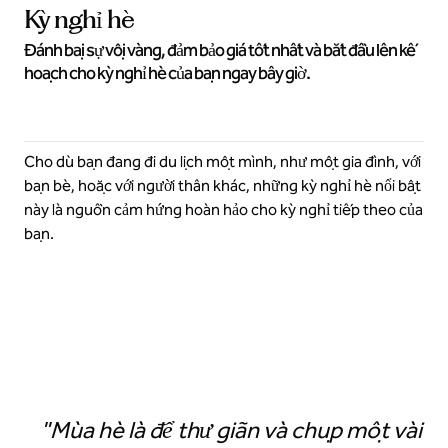
Kỳ nghỉ hè
Đánh bại sự vội vàng, đảm bảo giá tốt nhất và bắt đầu lên kế
hoạch cho kỳ nghỉ hè của bạn ngay bây giờ.
Cho dù bạn đang đi du lịch một mình, như một gia đình, với
bạn bè, hoặc với người thân khác, những kỳ nghỉ hè nổi bật
này là nguồn cảm hứng hoàn hảo cho kỳ nghỉ tiếp theo của
bạn.
Khách sạn Hilton Los Cabos Beach & Golf Resort
"Mùa hè là để thư giãn và chụp một vài