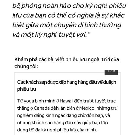
bệ phóng hoàn hảo cho kỳ nghỉ phiêu
lưu của bạn có thể có nghĩa là sự khác
biệt giữa một chuyến đi bình thường
và một kỳ nghỉ tuyệt vời."
Khám phá các bài viết phiêu lưu ngoài trời của
chúng tôi:
1
/
5
Các khách sạn được xếp hạng hàng đầu về du lịch
Ngà
Grand Wailea, Khu nghỉ dưỡng Waldorf Astoria
phiêu lưu
lưu
Từ yoga bình minh ở Hawaii đến trượt tuyết trực
Khá
thăng ở Canada đến lặn biển ở Mexico, những trải
du 
Ti
nghiệm đáng kinh ngạc đang chờ đón bạn, và
dài
những khách sạn hàng đầu này giúp bạn tận
dụng tối đa kỳ nghỉ phiêu lưu của mình.