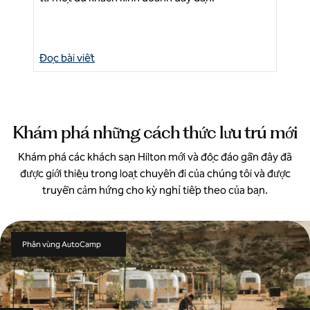
ý t
Đọc bài viết
Đọc
Khám phá những cách thức lưu trú mới
Khám phá các khách sạn Hilton mới và độc đáo gần đây đã
được giới thiệu trong loạt chuyến đi của chúng tôi và được
truyền cảm hứng cho kỳ nghỉ tiếp theo của bạn.
Phân vùng AutoCamp