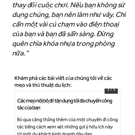
thay đổi cuộc chơi. Nếu bạn không sử
dụng chúng, bạn nên làm như vậy. Chỉ
cần một vài cú chạm vào điện thoại
của bạn và bạn đã sẵn sàng. Đừng
quên chìa khóa nhựa trong phòng
nữa."
Khám phá các bài viết của chúng tôi về các
mẹo và thủ thuật du lịch:
1
/
5
Các mẹo nội bộ để tận dụng tối đa chuyến công
5 l
Trung tâm Hội nghị Thế giới Signia by Hilton Atlanta
tác của bạn
với
Georgia
Bỏ qua căng thẳng thêm của một chuyến đi công
Thú
tác bằng cách xem xét những gợi ý hữu ích này
car
Ti
từ một du khách kinh doanh dày dạn.
tro