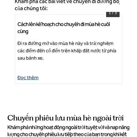
Khám phá các bài viết về chuyến đi đường bộ
của chúng tôi:
1
/
5
Cách lên kế hoạch cho chuyến đi mùa hè cuối
Các
Bắt đầu lên kế hoạch cho chuyến đi mùa hè tiếp
cùng
tín
theo của bạn
Đi ra đường mở vào mùa hè này và trải nghiệm
Khá
Ti
các điểm đến cổ điển trên khắp đất nước từ phía
côn
sau bánh xe.
và 
xuy
Đọc thêm
Đọ
Chuyến phiêu lưu mùa hè ngoài trời
Khám phá những hoạt động ngoài trời tuyệt vời và nạp năng
lượng cho chuyến phiêu lưu tiếp theo của bạn trong khi kết