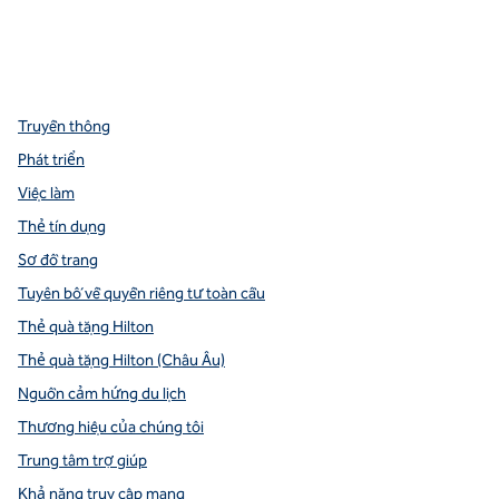
facebook
x
instagram
,
Mở tab mới
,
Mở tab mới
,
Mở tab mới
Truyền thông
Phát triển
Việc làm
Thẻ tín dụng
Sơ đồ trang
Tuyên bố về quyền riêng tư toàn cầu
Thẻ quà tặng Hilton
Thẻ quà tặng Hilton (Châu Âu)
Nguồn cảm hứng du lịch
Thương hiệu của chúng tôi
Trung tâm trợ giúp
Khả năng truy cập mạng