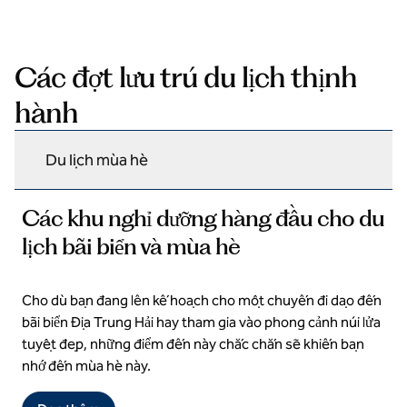
Các đợt lưu trú du lịch thịnh
hành
Du lịch mùa hè
Các khu nghỉ dưỡng hàng đầu cho du
lịch bãi biển và mùa hè
Cho dù bạn đang lên kế hoạch cho một chuyến đi dạo đến
Khu nghỉ dưỡng hòa nhập Domes Aulus Elounda, Bộ Curio
Collection by Hilton
bãi biển Địa Trung Hải hay tham gia vào phong cảnh núi lửa
tuyệt đẹp, những điểm đến này chắc chắn sẽ khiến bạn
nhớ đến mùa hè này.