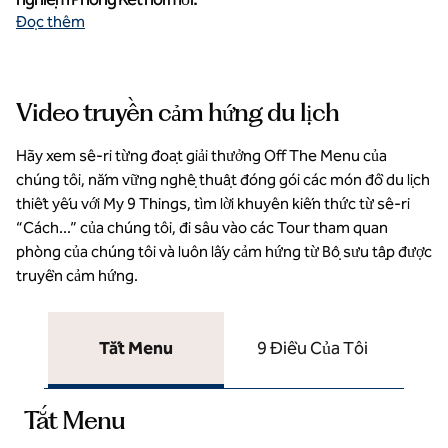
Đọc thêm
Video truyền cảm hứng du lịch
Hãy xem sê-ri từng đoạt giải thưởng Off The Menu của
chúng tôi, nắm vững nghệ thuật đóng gói các món đồ du lịch
thiết yếu với My 9 Things, tìm lời khuyên kiến thức từ sê-ri
“Cách...” của chúng tôi, đi sâu vào các Tour tham quan
phòng của chúng tôi và luôn lấy cảm hứng từ Bộ sưu tập được
truyền cảm hứng.
To
Tắt Menu
9 Điều Của Tôi
Tắt Menu