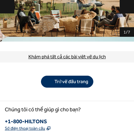
Trang chiếu trước
Tr
1
/
7
Khám phá tất cả các bài viết về du lịch
Trở về đầu trang
Chúng tôi có thể giúp gì cho bạn?
Điện thoại:
+1-800-HILTONS
,
Mở thẻ mới
Số điện thoại toàn cầu