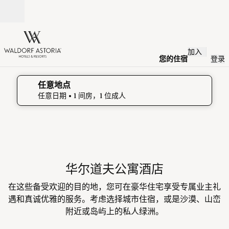
跳转至内容
打开
加入
您的住宿
登录
任意地点
编辑搜索详情 , 任意日期, 1 间房，1 位成人
任意日期
• 1 间房，1 位成人
华尔道夫公寓酒店
在这些备受欢迎的目的地，您可在豪华住宅享受专属业主礼
遇和真诚优雅的服务。考虑选择城市住宿，或是沙漠、山峦
附近或岛屿上的私人绿洲。