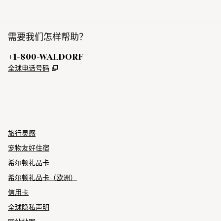
需要我们怎样帮助？
电话:
+1-800-WALDORF
,
打开新选项卡
全球电话号码
X
FACEBOOK
INSTAGRAM
YOUTUBE
，
打开新选项卡
，
打开新选项卡
，
打开新选项卡
,
打开新标签
旅行灵感
宠物友好住宿
希尔顿礼品卡
希尔顿礼品卡（欧洲）
信用卡
全球隐私声明