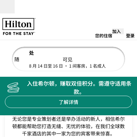
跳转至内容
打开
加入
您的住宿
登录
处
随
可见
编辑搜索详情，8 月 14 日至 16 日，1 间客房，1 名成人
8 月 14 日至 16 日
• 1 间客房，1 名成人
入住希尔顿，赚取双倍积分。需遵守适用条
款。
了解详情
希尔顿的活动体验
无论您是专业策划者还是举办活动的新人，相信希尔
顿都能帮助您打造无缝、无忧的体验，在我们全球数
亚利桑那比特摩尔，LXR酒店及度假村
千家酒店的其中一家为您的宾客带来惊喜。