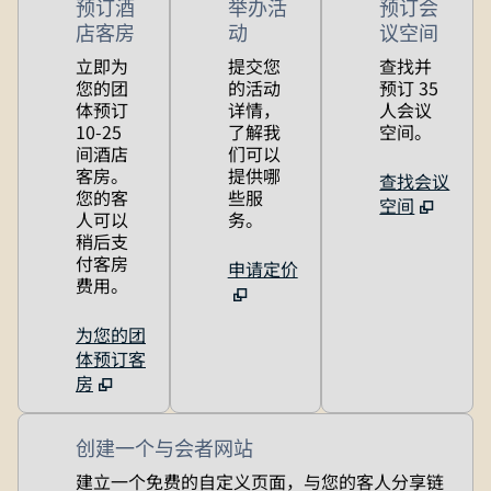
预订酒
举办活
预订会
店客房
动
议空间
立即为
提交您
查找并
您的团
的活动
预订 35
体预订
详情，
人会议
10-25
了解我
空间。
间酒店
们可以
客房。
提供哪
查找会议
您的客
些服
空间
人可以
务。
稍后支
付客房
申请定价
费用。
为您的团
体预订客
房
创建一个与会者网站
建立一个免费的自定义页面，与您的客人分享链