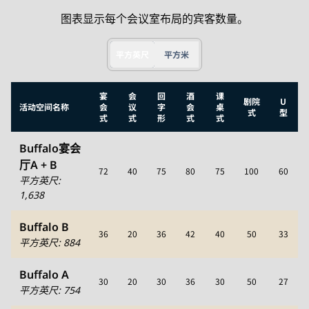
图表显示每个会议室布局的宾客数量。
平方英尺
平方米
宴
会
回
酒
课
剧院
U
活动空间名称
会
议
字
会
桌
式
型
式
式
形
式
式
Buffalo宴会
厅A + B
72
40
75
80
75
100
60
平方英尺
:
1,638
Buffalo B
36
20
36
42
40
50
33
平方英尺
:
884
Buffalo A
30
20
30
36
30
50
27
平方英尺
:
754