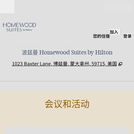
跳转至内容
打开
加入
您的住宿
登录
波兹曼 Homewood Suites by Hilton
,
打开
1023 Baxter Lane, 博兹曼, 蒙大拿州, 59715, 美国
1
/
3
上一张图片
下一
1/3
会议和活动