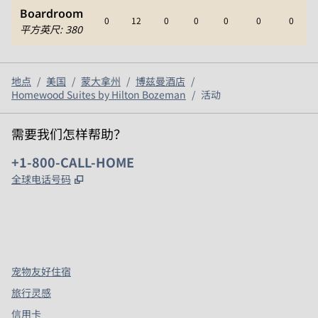
Boardroom
0
12
0
0
0
0
0
平方英尺
:
380
地点
/
美国
/
蒙大拿州
/
博兹曼酒店
/
Homewood Suites by Hilton Bozeman
/
活动
需要我们怎样帮助？
电话:
+1-800-CALL-HOME
,
打开新选项卡
全球电话号码
x
facebook
instagram
，
打开新选项卡
，
打开新选项卡
，
打开新选项卡
宠物友好住宿
旅行灵感
信用卡