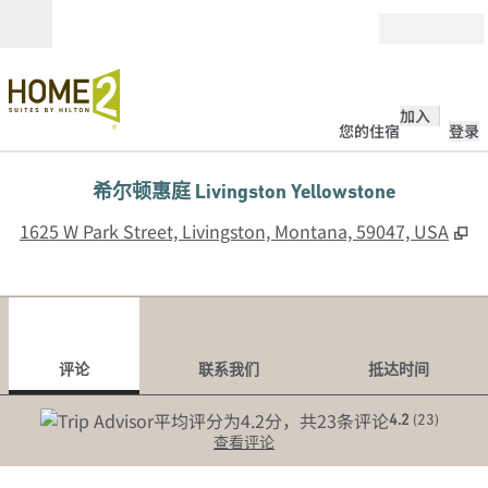
跳转至内容
打开
加入
您的住宿
登录
希尔顿惠庭 Livingston Yellowstone
,
1625 W Park Street, Livingston, Montana, 59047, USA
1
/
12
上一张图片
下一
1/12
联系我们
评论
联系我们
抵达时间
4.2
(
23
)
查看评论