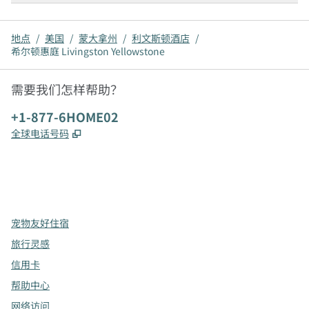
地点
/
美国
/
蒙大拿州
/
利文斯顿酒店
/
希尔顿惠庭 Livingston Yellowstone
需要我们怎样帮助？
电话:
+1-877-6HOME02
,
打开新选项卡
全球电话号码
x
facebook
instagram
，
打开新选项卡
，
打开新选项卡
，
打开新选项卡
宠物友好住宿
旅行灵感
信用卡
帮助中心
网络访问