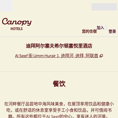
跳转至内容
打开
加入
您的住宿
登录
迪拜阿尔塞夫希尔顿嘉悦里酒店
,
打开新
Al Seef 街 Umm Hurair 1, 迪拜河, 迪拜, 阿联酋
餐饮
在河畔餐厅品尝地中海风味美食，在屋顶享用饮品和健康小
吃，或在舒适的休息室享受手工小食和饮品，并可借阅书
籍。所有这些都位于Al Seef的中心，享有迷人的河景。