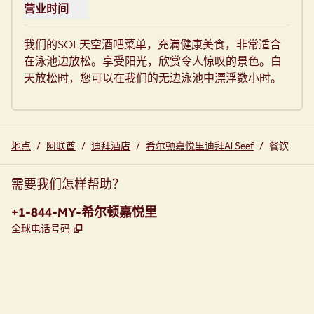
营业时间
查看Sol Sky Bar的营业时间
我们的SOL天空酒吧菜单，充满健康美食，非常适合
在泳池边放松。享受阳光，欣赏令人惊叹的景色。白
天放松时，您可以在我们的无边泳池中漂浮数小时。
地点
/
阿联酋
/
迪拜酒店
/
希尔顿嘉悦里迪拜Al Seef
/
餐饮
需要我们怎样帮助？
电话:
+1-844-MY-希尔顿嘉悦里
,
打开新选项卡
全球电话号码
instagram
facebook
，
打开新选项卡
，
打开新选项卡