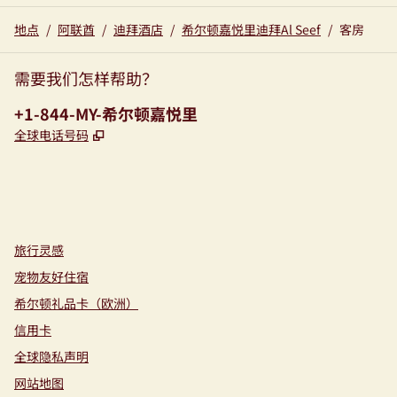
地点
/
阿联酋
/
迪拜酒店
/
希尔顿嘉悦里迪拜Al Seef
/
客房
需要我们怎样帮助？
电话:
+1-844-MY-希尔顿嘉悦里
,
打开新选项卡
全球电话号码
instagram
facebook
，
打开新选项卡
，
打开新选项卡
旅行灵感
宠物友好住宿
希尔顿礼品卡（欧洲）
信用卡
全球隐私声明
网站地图