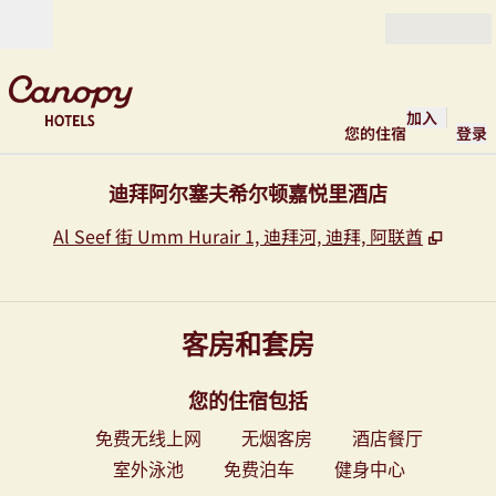
跳转至内容
打开
加入
您的住宿
登录
迪拜阿尔塞夫希尔顿嘉悦里酒店
,
打开
Al Seef 街 Umm Hurair 1, 迪拜河, 迪拜, 阿联酋
客房和套房
您的住宿包括
免费无线上网
无烟客房
酒店餐厅
室外泳池
免费泊车
健身中心