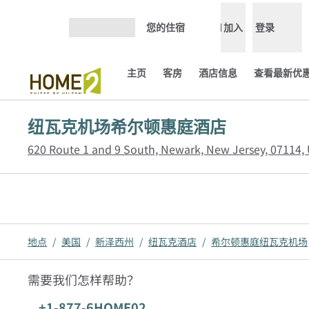
跳转至内容
您的住宿
加入
登录
打开菜单
主页
客房
酒店信息
查看最新优惠
纽瓦克机场希尔顿惠庭酒店
620 Route 1 and 9 South, Newark, New Jersey, 07114,
地点
/
美国
/
新泽西州
/
纽瓦克酒店
/
希尔顿惠庭纽瓦克机场
需要我们怎样帮助？
电话:
+1-877-6HOME02