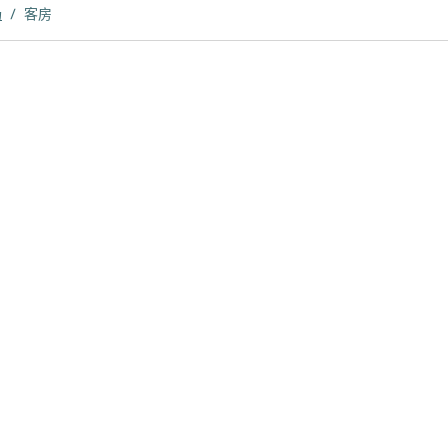
场
/
客房