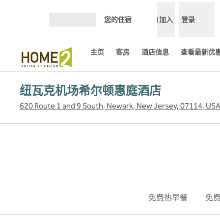
跳转至内容
您的住宿
加入
登录
打开菜单
主页
客房
酒店信息
查看最新优惠
纽瓦克机场希尔顿惠庭酒店
620 Route 1 and 9 South, Newark, New Jersey, 07114, US
免费热早餐
免