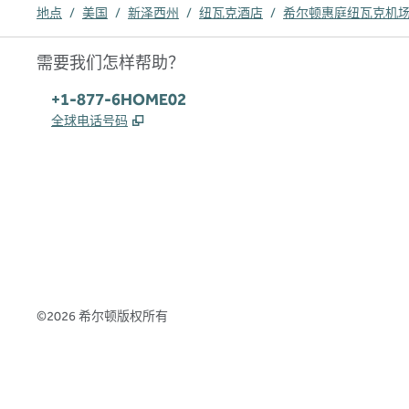
地点
/
美国
/
新泽西州
/
纽瓦克酒店
/
希尔顿惠庭纽瓦克机
需要我们怎样帮助？
电话:
+1-877-6HOME02
,
打开新选项卡
全球电话号码
x
facebook
instagram
，
打开新选项卡
，
打开新选项卡
，
打开新选项卡
©
2026
希尔顿版权所有