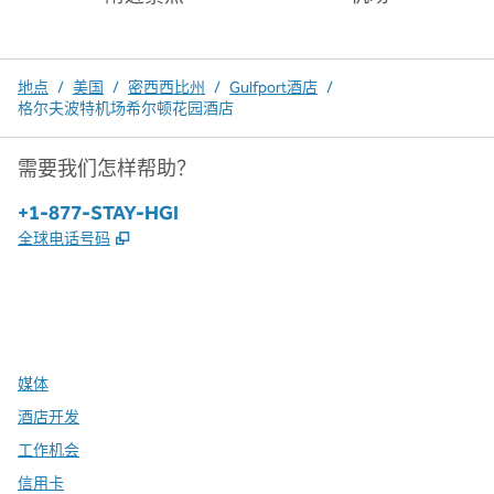
地点
/
美国
/
密西西比州
/
Gulfport酒店
/
格尔夫波特机场希尔顿花园酒店
需要我们怎样帮助？
电话：
+1-877-STAY-HGI
,
打开新选项卡
全球电话号码
x
facebook
instagram
，
打开新选项卡
，
打开新选项卡
，
打开新选项卡
媒体
酒店开发
工作机会
信用卡