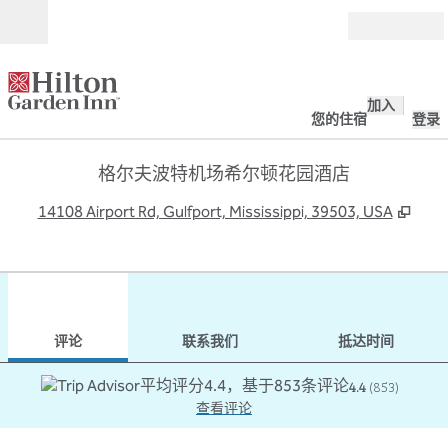
跳转至内容
打开
加入
您的住宿
登录
格尔夫波特机场希尔顿花园酒店
,
打
14108 Airport Rd, Gulfport, Mississippi, 39503, USA
1
/
12
上一张图片
下一
1/12
联系我们
评论
联系我们
抵达时间
4.4
(
853
)
查看评论