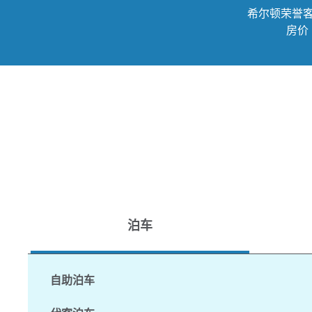
希尔顿荣誉
房价
泊车
自助泊车