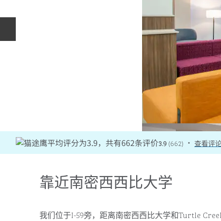
上一张幻灯片
3.9
(
662
)
查看评
•
靠近南密西西比大学
我们位于I-59旁，距离南密西西比大学和Turtle C