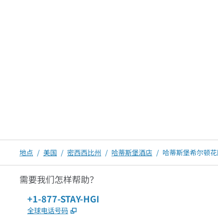
地点
/
美国
/
密西西比州
/
哈蒂斯堡酒店
/
哈蒂斯堡希尔顿花
需要我们怎样帮助？
电话：
+1-877-STAY-HGI
,
打开新选项卡
全球电话号码