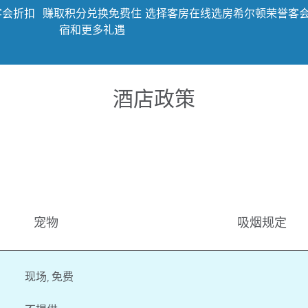
客会折扣
赚取积分兑换免费住
选择客房
在线选房
希尔顿荣誉客
宿和更多礼遇
酒店政策
宠物
吸烟规定
现场
,
免费