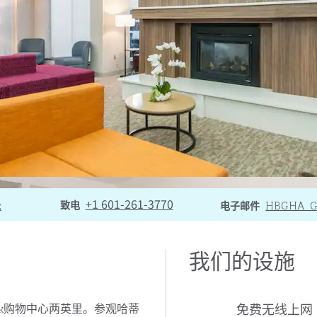
拨打电话
发送电子邮件至
+1 601-261-3770
HBGHA_
致电
论
电子邮件
我们的设施
免费无线上网
reek购物中心两英里。参观哈蒂