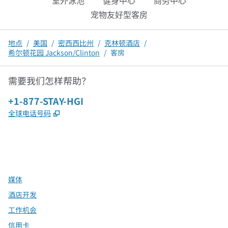
室外泳池
健身中心
商务中心
宠物友好型客房
地点
/
美国
/
密西西比州
/
克林顿酒店
/
希尔顿花园 Jackson/Clinton
/
客房
需要我们怎样帮助？
电话：
+1-877-STAY-HGI
,
打开新选项卡
全球电话号码
x
facebook
instagram
，
打开新选项卡
，
打开新选项卡
，
打开新选项卡
媒体
酒店开发
工作机会
信用卡