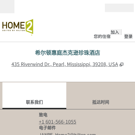
跳转至内容
打开
加入
您的住宿
登录
希尔顿惠庭杰克逊珍珠酒店
,
打
435 Riverwind Dr., Pearl, Mississippi, 39208, USA
1
/
12
上一张图片
下一
1/12
联系我们
联系我们
抵达时间
拨打电话
致电
+1 601-566-1055
发送邮件
电子邮件
JANPE_Home2
@hilton.com