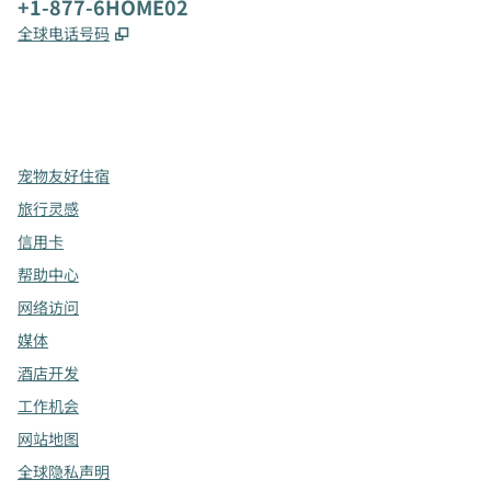
电话:
+1-877-6HOME02
,
打开新选项卡
全球电话号码
x
facebook
instagram
，
打开新选项卡
，
打开新选项卡
，
打开新选项卡
宠物友好住宿
旅行灵感
信用卡
帮助中心
网络访问
媒体
酒店开发
工作机会
网站地图
全球隐私声明