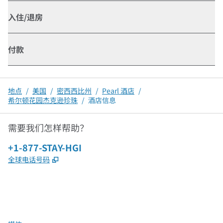
入住/退房
付款
地点
/
美国
/
密西西比州
/
Pearl 酒店
/
希尔顿花园杰克逊珍珠
/
酒店信息
需要我们怎样帮助？
电话：
+1-877-STAY-HGI
,
打开新选项卡
全球电话号码
x
facebook
instagram
，
打开新选项卡
，
打开新选项卡
，
打开新选项卡