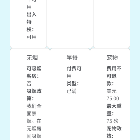
用
出入
特
权
：
可用
无烟
早餐
宠物
可吸烟
付费可
费用不
客房：
用
可退
否
类型：
款：
吸烟政
已满
美元
策：
75.00
我们全
最大重
面禁
量：
烟。在
75 磅
无烟房
宠物政
间吸烟
策: