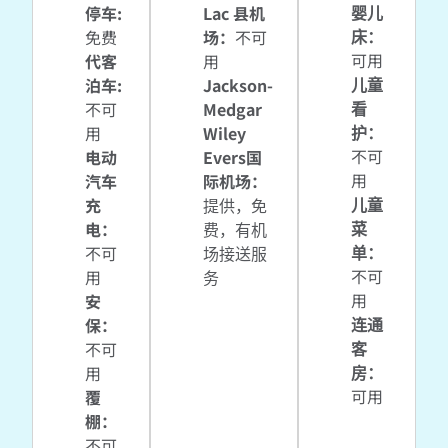
婴儿
停车
:
Lac 县机
床
：
免费
场
：
不可
可用
代客
用
儿童
泊车
:
Jackson-
看
不可
Medgar
护
：
用
Wiley
不可
电动
Evers国
用
汽车
际机场
：
儿童
充
提供
，免
菜
电
：
费
，有机
单
：
不可
场接送服
不可
用
务
用
安
连通
保
：
客
不可
房
：
用
可用
覆
棚
：
不可