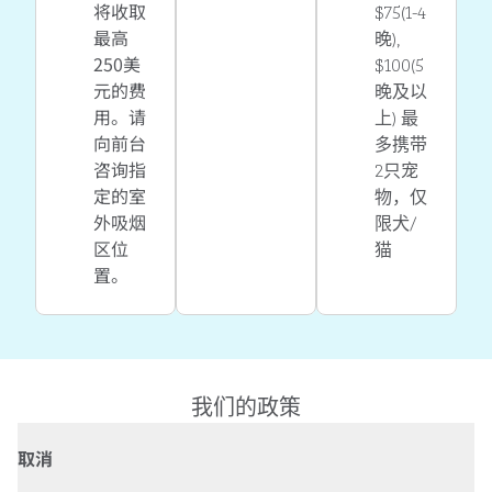
将收取
$75(1-4
最高
晚),
250美
$100(5
元的费
晚及以
用。请
上) 最
向前台
多携带
咨询指
2只宠
定的室
物，仅
外吸烟
限犬/
区位
猫
置。
我们的政策
取消