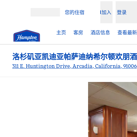
跳转至内容
您的住宿
加入
登录
打开菜单
主页
客房
酒店信息
查看最新
洛杉矶亚凯迪亚帕萨迪纳希尔顿欢朋酒
311 E. Huntington Drive, Arcadia, California, 9100