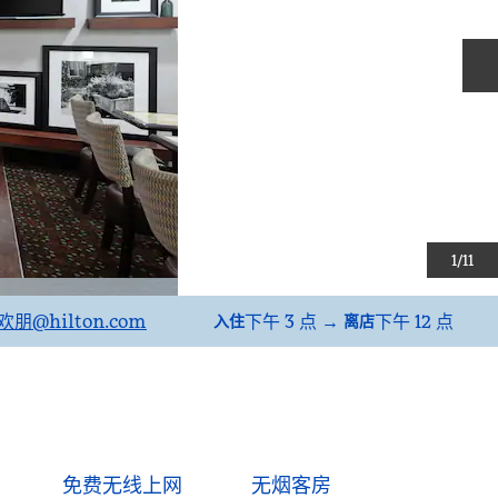
1
/
11
.欢朋
@hilton.com
下午 3 点
→
下午 12 点
入住
离店
免费无线上网
无烟客房