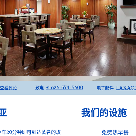
致电
电邮
+1 626-574-5600
LAXAC
查看评论
致电
电子邮件
亚
我们的设施
驱车20分钟即可到达著名的玫
免费热早餐