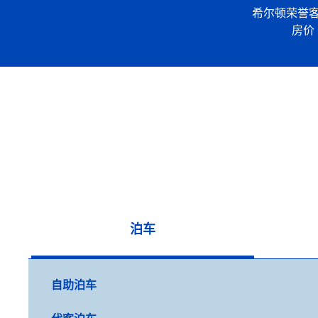
希尔顿荣誉
房价
泊车
自助泊车