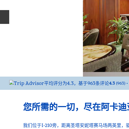
上一张幻灯片
4.3
(
963
)
•
您所需的一切，尽在阿卡迪
我们位于I-210旁，距离圣塔安妮塔赛马场两英里，