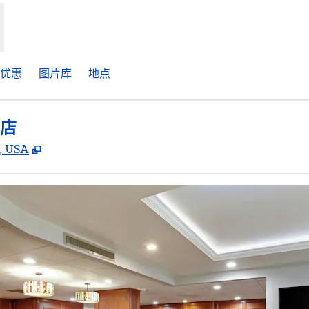
优惠​
图片库
地点
店
,
打开新选项卡
6, USA