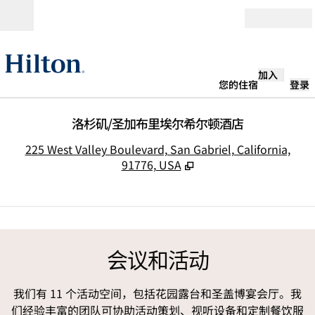
跳转至内容
打开
加入
您的住宿
登录
洛杉矶/圣加布里埃尔希尔顿酒店
,
225 West Valley Boulevard, San Gabriel, California,
91776, USA
1
/
4
上一张图片
下一
1/4
会议和活动
我们有 11 个活动空间，包括花园露台和圣盖博宴会厅。我
们经验丰富的团队可协助活动策划、视听设备和定制餐饮服