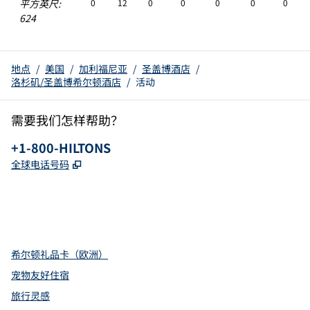
平方英尺
:
0
12
0
0
0
0
0
624
地点
/
美国
/
加利福尼亚
/
圣盖博酒店
/
洛杉矶/圣盖博希尔顿酒店
/
活动
需要我们怎样帮助？
电话：
+1-800-HILTONS
,
打开新选项卡
全球电话号码
x
facebook
instagram
youtube
pinterest
，
打开新选项卡
，
打开新选项卡
，
打开新选项卡
,
打开新标签
,
Opens new tab
希尔顿礼品卡（欧洲）
宠物友好住宿
旅行灵感