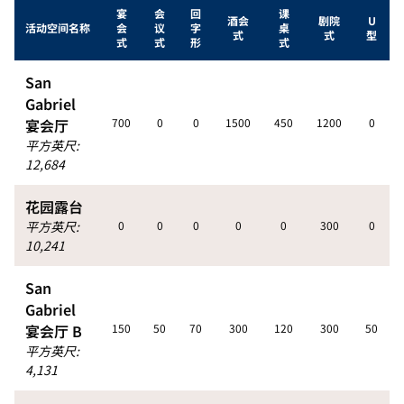
宴
会
回
课
酒会
剧院
U
活动空间名称
会
议
字
桌
式
式
型
式
式
形
式
San
Gabriel
宴会厅
700
0
0
1500
450
1200
0
平方英尺
:
12,684
花园露台
平方英尺
:
0
0
0
0
0
300
0
10,241
San
Gabriel
宴会厅 B
150
50
70
300
120
300
50
平方英尺
:
4,131