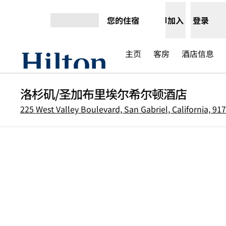
跳转至内容
您的住宿
加入
登录
打开菜单
主页
客房
酒店信息
洛杉矶/圣加布里埃尔希尔顿酒店
225 West Valley Boulevard, San Gabriel, California, 91