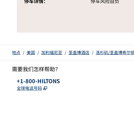
停车详情：
停车风险自负
地点
/
美国
/
加利福尼亚
/
圣盖博酒店
/
洛杉矶/圣盖博希尔
需要我们怎样帮助？
电话：
+1-800-HILTONS
,
打开新选项卡
全球电话号码
x
facebook
instagram
youtube
pinterest
，
打开新选项卡
，
打开新选项卡
，
打开新选项卡
,
打开新标签
,
Opens new tab