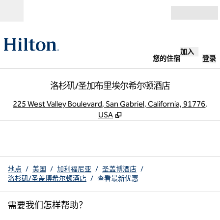
跳转至内容
打开
加入
您的住宿
登录
洛杉矶/圣加布里埃尔希尔顿酒店
,
225 West Valley Boulevard, San Gabriel, California, 91776,
USA
地点
/
美国
/
加利福尼亚
/
圣盖博酒店
/
洛杉矶/圣盖博希尔顿酒店
/
查看最新优惠​
需要我们怎样帮助？