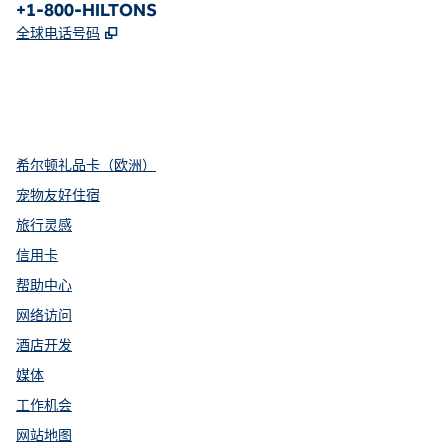
电话：
+1-800-HILTONS
,
打开新选项卡
全球电话号码
x
facebook
instagram
youtube
pinterest
，
打开新选项卡
，
打开新选项卡
，
打开新选项卡
,
打开新标签
,
Opens new tab
希尔顿礼品卡（欧洲）
宠物友好住宿
旅行灵感
信用卡
帮助中心
网络访问
酒店开发
媒体
工作机会
网站地图