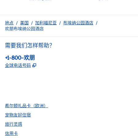
地点
/
美国
/
加利福尼亚
/
布埃纳公园酒店
/
欢朋布埃纳公园酒店
需要我们怎样帮助？
电话:
+1-800-欢朋
,
打开新选项卡
全球电话号码
facebook
x
instagram
，
打开新选项卡
，
打开新选项卡
，
打开新选项卡
希尔顿礼品卡（欧洲）
宠物友好住宿
旅行灵感
信用卡