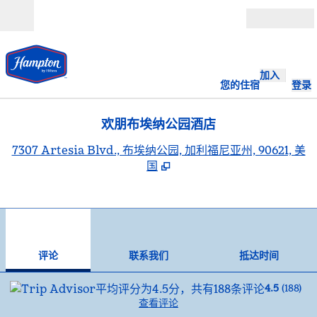
跳转至内容
打开
加入
您的住宿
登录
欢朋布埃纳公园酒店
,
7307 Artesia Blvd., 布埃纳公园, 加利福尼亚州, 90621, 美
国
1
/
12
上一张图片
下一
1/12
联系我们
评论
联系我们
抵达时间
4.5
(
188
)
查看评论