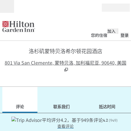
跳转至内容
打开
加入
您的住宿
登录
洛杉矶蒙特贝洛希尔顿花园酒店
,
801 Via San Clemente, 蒙特贝洛, 加利福尼亚, 90640, 美国
1
/
12
上一张图片
下一
1/12
联系我们
评论
联系我们
抵达时间
4.2
(
949
)
查看评论