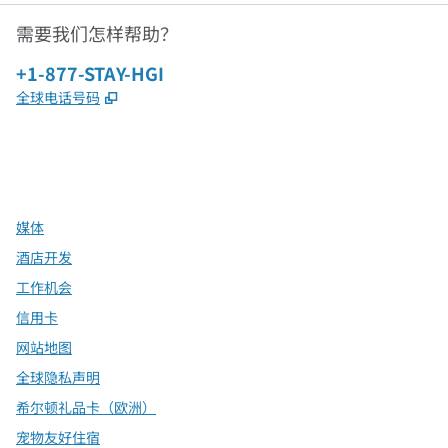
需要我们怎样帮助？
电话：
+1-877-STAY-HGI
,
打开新选项卡
全球电话号码
x
facebook
instagram
，
打开新选项卡
，
打开新选项卡
，
打开新选项卡
媒体
酒店开发
工作机会
信用卡
网站地图
全球隐私声明
希尔顿礼品卡（欧洲）
宠物友好住宿