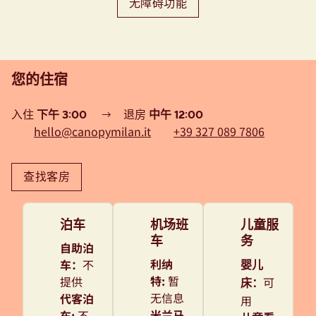
无障碍功能
您的住宿
入住
下午 3:00
→
退房
中午 12:00
hello@canopymilan.it
+39 327 089 7806
查找客房
泊车
机场班
儿童服
车
务
自助泊
利纳
车
：
不
婴儿
特
:
暂
提供
可
床
：
无信息
代客泊
用
米兰马
车
:
不