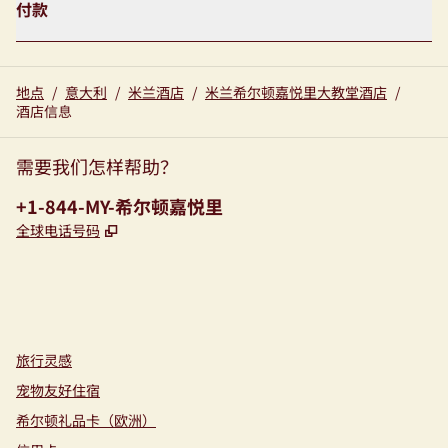
付款
地点
/
意大利
/
米兰酒店
/
米兰希尔顿嘉悦里大教堂酒店
/
酒店信息
需要我们怎样帮助？
电话:
+1-844-MY-希尔顿嘉悦里
,
打开新选项卡
全球电话号码
instagram
facebook
，
打开新选项卡
，
打开新选项卡
旅行灵感
宠物友好住宿
希尔顿礼品卡（欧洲）