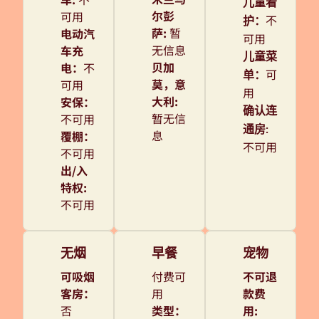
儿童看
尔彭
可用
不
护
：
萨
:
暂
电动汽
可用
无信息
车充
儿童菜
贝加
电
：
不
可
单
：
莫，意
可用
用
大利
:
安保
：
确认连
暂无信
不可用
通房
:
息
覆棚
：
不可用
不可用
出/入
特权
:
不可用
无烟
早餐
宠物
可吸烟
付费可
不可退
客房：
用
款费
否
类型：
用: