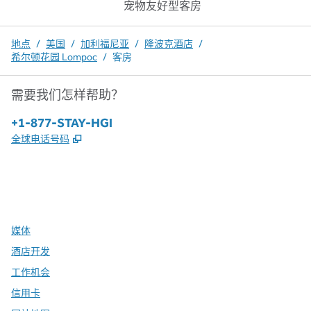
宠物友好型客房
地点
/
美国
/
加利福尼亚
/
隆波克酒店
/
希尔顿花园 Lompoc
/
客房
需要我们怎样帮助？
电话：
+1-877-STAY-HGI
,
打开新选项卡
全球电话号码
x
facebook
instagram
，
打开新选项卡
，
打开新选项卡
，
打开新选项卡
媒体
酒店开发
工作机会
信用卡