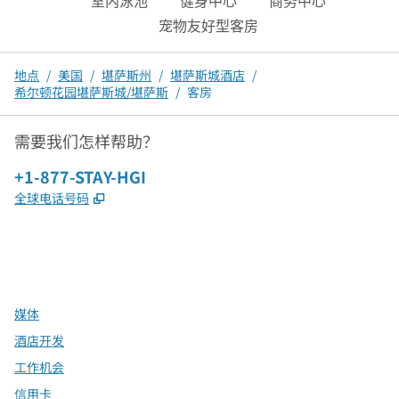
室内泳池
健身中心
商务中心
宠物友好型客房
地点
/
美国
/
堪萨斯州
/
堪萨斯城酒店
/
希尔顿花园堪萨斯城/堪萨斯
/
客房
需要我们怎样帮助？
电话：
+1-877-STAY-HGI
,
打开新选项卡
全球电话号码
x
facebook
instagram
，
打开新选项卡
，
打开新选项卡
，
打开新选项卡
媒体
酒店开发
工作机会
信用卡