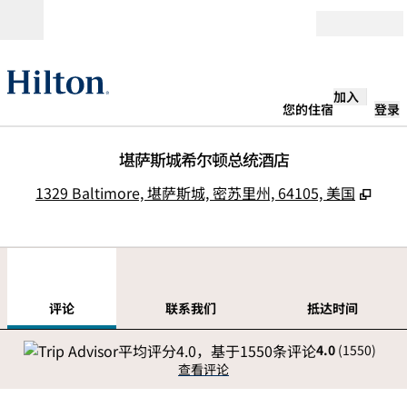
跳转至内容
打开
加入
您的住宿
登录
堪萨斯城希尔顿总统酒店
,
打开
1329 Baltimore, 堪萨斯城, 密苏里州, 64105, 美国
1
/
12
上一张图片
下一
1/12
联系我们
评论
联系我们
抵达时间
4.0
(
1550
)
查看评论