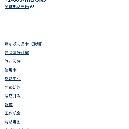
,
打开新选项卡
全球电话号码
x
facebook
instagram
youtube
pinterest
，
打开新选项卡
，
打开新选项卡
，
打开新选项卡
,
打开新标签
,
Opens new tab
希尔顿礼品卡（欧洲）
宠物友好住宿
旅行灵感
信用卡
帮助中心
网络访问
酒店开发
媒体
工作机会
网站地图