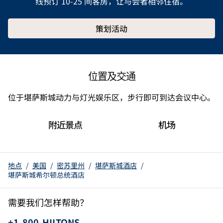
线预订 10-25 间客房，让与会者相邻住宿。
策划活动
位置及交通
位于堪萨斯城动力与灯光娱乐区，步行即可到达会议中心。
附近景点
机场
地点
/
美国
/
密苏里州
/
堪萨斯城酒店
/
堪萨斯城希尔顿总统酒店
需要我们怎样帮助？
电话：
+1-800-HILTONS