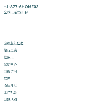
电话:
+1-877-6HOME02
,
打开新选项卡
全球电话号码
x
facebook
instagram
，
打开新选项卡
，
打开新选项卡
，
打开新选项卡
宠物友好住宿
旅行灵感
信用卡
帮助中心
网络访问
媒体
酒店开发
工作机会
网站地图