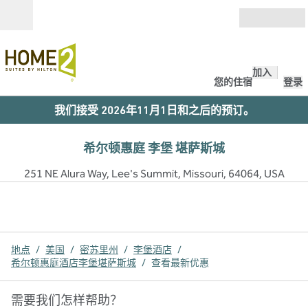
跳转至内容
打开
加入
您的住宿
登录
我们接受 2026年11月1日和之后的预订。
希尔顿惠庭 李堡 堪萨斯城
251 NE Alura Way, Lee's Summit, Missouri, 64064, USA
地点
/
美国
/
密苏里州
/
李堡酒店
/
希尔顿惠庭酒店李堡堪萨斯城
/
查看最新优惠​
需要我们怎样帮助？