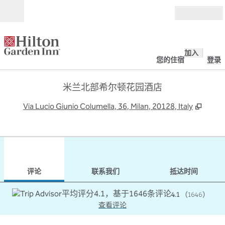
跳转至内容
打开
加入
您的住宿
登录
米兰北部希尔顿花园酒店
,
打开
Via Lucio Giunio Columella, 36, Milan, 20128, Italy
1
/
12
上一张图片
下一
1/12
联系我们
评论
联系我们
抵达时间
4.1
（
1646
）
查看评论