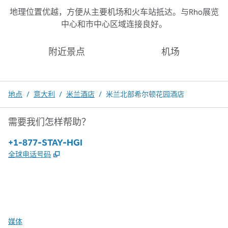
地理位置优越，方便从主要机场和火车站抵达。与Rho展览
中心和市中心区域连接良好。
附近景点
机场
地点
/
意大利
/
米兰酒店
/
米兰北部希尔顿花园酒店
需要我们怎样帮助？
电话：
+1-877-STAY-HGI
,
打开新选项卡
全球电话号码
x
facebook
instagram
，
打开新选项卡
，
打开新选项卡
，
打开新选项卡
媒体