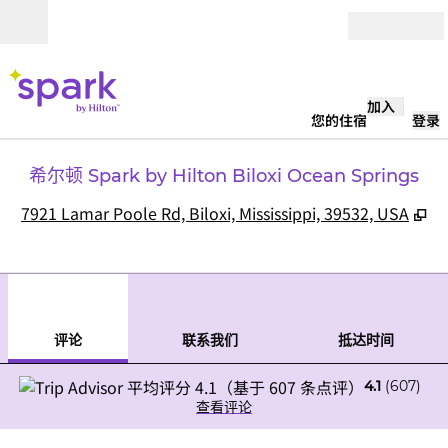
跳转至内容
打开
加入
您的住宿
登录
希尔顿 Spark by Hilton Biloxi Ocean Springs
,
7921 Lamar Poole Rd, Biloxi, Mississippi, 39532, USA
1
/
12
上一张图片
下一
1/12
联系我们
评论
联系我们
抵达时间
4.1
(
607
)
查看评论