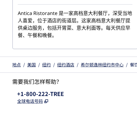
Antica Ristorante 是一家高档意大利餐厅，深受当地
人喜爱，位于酒店的街道层。这家高档意大利餐厅提
供桌边服务，包括开胃菜、意大利面等。每天供应早
餐、午餐和晚餐。
地点
/
美国
/
纽约
/
纽约酒店
/
希尔顿逸林纽约市中心
/
餐
需要我们怎样帮助？
电话:
+1-800-222-TREE
,
打开新选项卡
全球电话号码
x
facebook
instagram
，
打开新选项卡
，
打开新选项卡
，
打开新选项卡