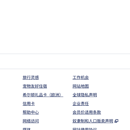
旅行灵感
工作机会
宠物友好住宿
网站地图
希尔顿礼品卡（欧洲）
全球隐私声明
信用卡
企业责任
帮助中心
会员价适用条款
,
打开
网络访问
奴隶制和人口贩卖声明
媒体
网站使用协议