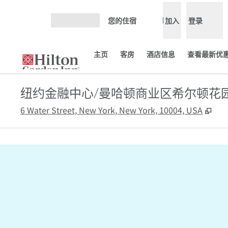
跳转至内容
您的住宿
加入
登录
打开菜单
主页
客房
酒店信息
查看最新优惠
纽约金融中心/曼哈顿商业区希尔顿花
,
打
6 Water Street, New York, New York, 10004, USA