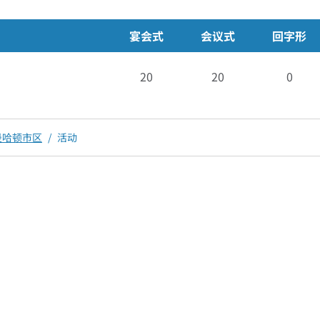
宴会式
会议式
回字形
20
20
0
曼哈顿市区
/
活动