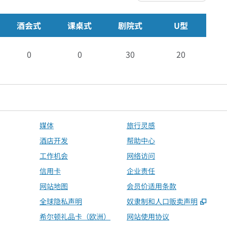
酒会式
课桌式
剧院式
U型
0
0
30
20
媒体
旅行灵感
酒店开发
帮助中心
工作机会
网络访问
信用卡
企业责任
网站地图
会员价适用条款
,
打开
全球隐私声明
奴隶制和人口贩卖声明
希尔顿礼品卡（欧洲）
网站使用协议