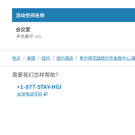
活动空间名称
会议室
平方英尺
:
306
地点
/
美国
/
纽约
/
纽约酒店
/
希尔顿花园纽约市金融中心/
需要我们怎样帮助？
电话：
+1-877-STAY-HGI
,
打开新选项卡
全球电话号码
x
facebook
instagram
，
打开新选项卡
，
打开新选项卡
，
打开新选项卡