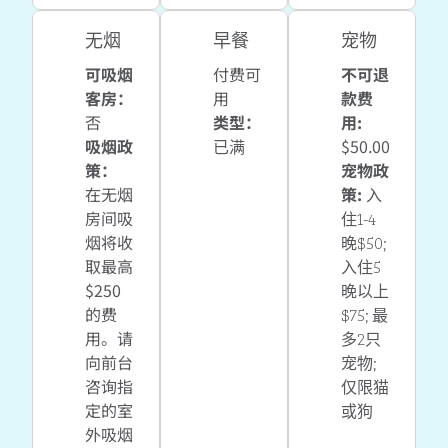
无烟
早餐
宠物
可吸烟
付费可
不可退
客房：
用
款费
否
类型：
用:
吸烟政
已满
$50.00
策：
宠物政
在无烟
策:
入
房间吸
住1-4
烟将收
晚$50;
取最高
入住5
$250
晚以上
的费
$75; 最
用。请
多2只
向前台
宠物;
咨询指
仅限猫
定的室
或狗
外吸烟