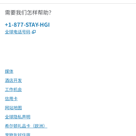
需要我们怎样帮助？
电话：
+1-877-STAY-HGI
,
打开新选项卡
全球电话号码
x
facebook
instagram
，
打开新选项卡
，
打开新选项卡
，
打开新选项卡
媒体
酒店开发
工作机会
信用卡
网站地图
全球隐私声明
希尔顿礼品卡（欧洲）
宠物友好住宿