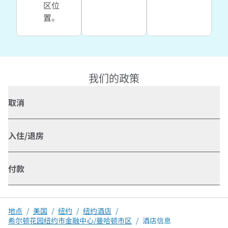
区位
置。
我们的政策
取消
入住/退房
付款
地点
/
美国
/
纽约
/
纽约酒店
/
希尔顿花园纽约市金融中心/曼哈顿市区
/
酒店信息