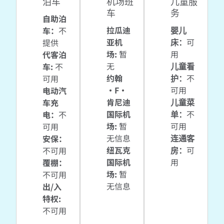
泊车
机场班
儿童服
车
务
自助泊
拉瓜迪
婴儿
车
：
不
亚机
床
：
可
提供
场
:
暂
用
代客泊
无
儿童看
车
:
不
约翰
护
：
不
可用
·F·
可用
电动汽
肯尼迪
儿童菜
车充
国际机
单
：
不
电
：
不
场
:
暂
可用
可用
无信息
连通客
安保
：
纽瓦克
房
：
可
不可用
国际机
用
覆棚
：
场
:
暂
不可用
无信息
出/入
特权
:
不可用