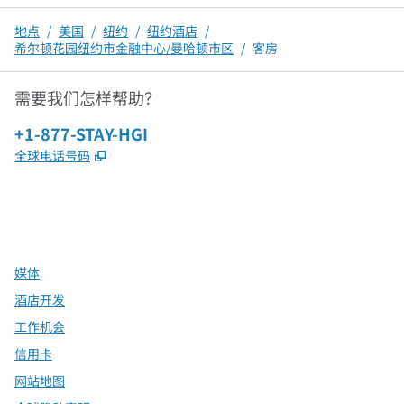
地点
/
美国
/
纽约
/
纽约酒店
/
希尔顿花园纽约市金融中心/曼哈顿市区
/
客房
需要我们怎样帮助？
电话：
+1-877-STAY-HGI
,
打开新选项卡
全球电话号码
x
facebook
instagram
，
打开新选项卡
，
打开新选项卡
，
打开新选项卡
媒体
酒店开发
工作机会
信用卡
网站地图