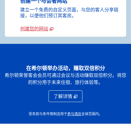
创建一个与会者网站
建立一个免费的自定义页面，与您的客人分享链
接，以便他们预订其客房。
创建您的网站
在希尔顿举办活动，赚取双倍积分
希尔顿荣誉客会会员可通过会议与活动赚取双倍积分。将您
的积分用于未来住宿、旅行体验等。
了解详情
，
打开新标签
受条款与条件限制适用于
参与酒店
全球范围内。