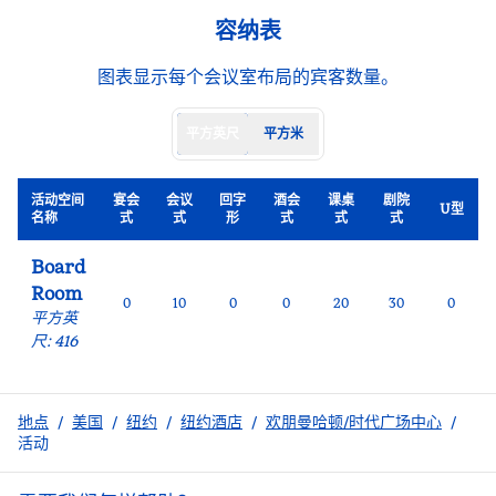
容纳表
图表显示每个会议室布局的宾客数量。
平方英尺
平方米
活动空间
宴会
会议
回字
酒会
课桌
剧院
U型
名称
式
式
形
式
式
式
Board
Room
0
10
0
0
20
30
0
平方英
尺
:
416
地点
/
美国
/
纽约
/
纽约酒店
/
欢朋曼哈顿/时代广场中心
/
活动