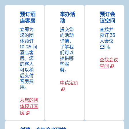
预订酒
举办活
预订会
店客房
动
议空间
立即为
提交您
查找并
您的团
的活动
预订 35
体预订
详情，
人会议
10-25 间
了解我
空间。
酒店客
们可以
房。您
提供哪
查找会议
的客人
些服
空间
可以稍
务。
后支付
客房费
申请定价
用。
为您的团
体预订客
房