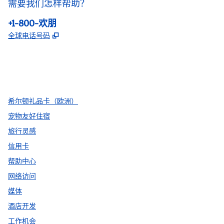
需要我们怎样帮助？
电话:
+1-800-欢朋
,
打开新选项卡
全球电话号码
facebook
x
instagram
，
打开新选项卡
，
打开新选项卡
，
打开新选项卡
希尔顿礼品卡（欧洲）
宠物友好住宿
旅行灵感
信用卡
帮助中心
网络访问
媒体
酒店开发
工作机会