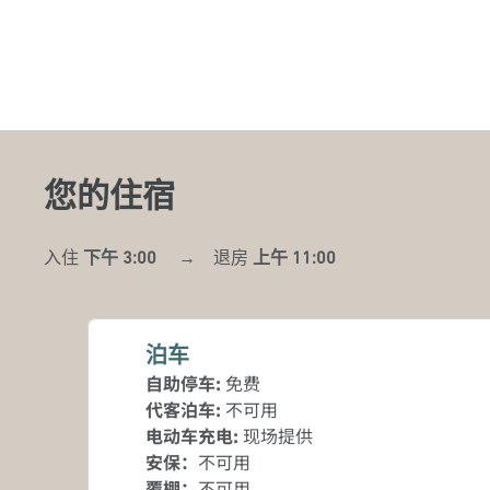
您的住宿
入住
下午 3:00
→
退房
上午 11:00
泊车
自助停车
:
免费
代客泊车
:
不可用
电动车充电
:
现场提供
安保
：
不可用
覆棚
：
不可用