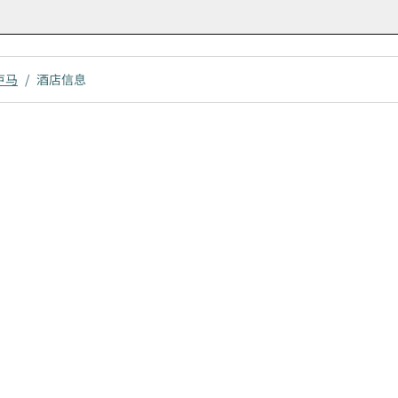
卢马
/
酒店信息