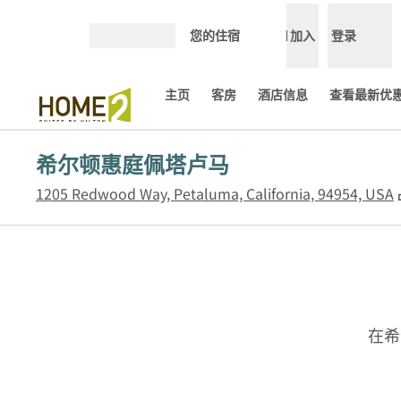
跳转至内容
您的住宿
加入
登录
打开菜单
主页
客房
酒店信息
查看最新优惠
希尔顿惠庭佩塔卢马
1205 Redwood Way, Petaluma, California, 94954, USA
在希