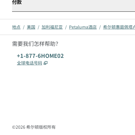
付款
地点
/
美国
/
加利福尼亚
/
Petaluma酒店
/
希尔顿惠庭佩塔
需要我们怎样帮助？
电话:
+1-877-6HOME02
,
打开新选项卡
全球电话号码
x
facebook
instagram
，
打开新选项卡
，
打开新选项卡
，
打开新选项卡
©
2026
希尔顿版权所有