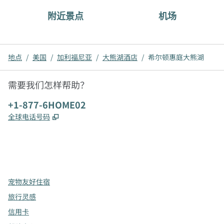
附近景点
机场
地点
/
美国
/
加利福尼亚
/
大熊湖酒店
/
希尔顿惠庭大熊湖
需要我们怎样帮助？
电话:
+1-877-6HOME02
,
打开新选项卡
全球电话号码
x
facebook
instagram
，
打开新选项卡
，
打开新选项卡
，
打开新选项卡
宠物友好住宿
旅行灵感
信用卡