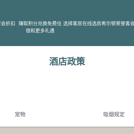
客会折扣
赚取积分兑换免费住
选择客房
在线选房
希尔顿荣誉客
宿和更多礼遇
酒店政策
宠物
吸烟规定