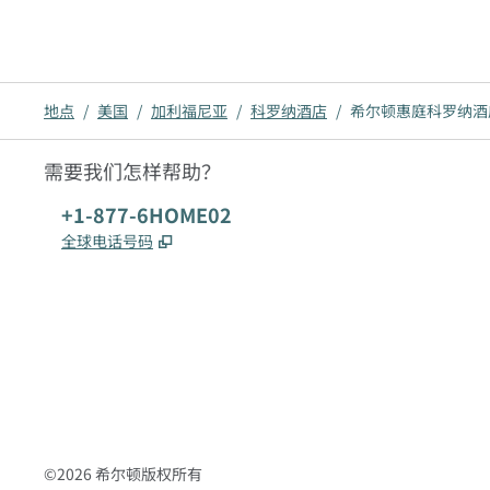
地点
/
美国
/
加利福尼亚
/
科罗纳酒店
/
希尔顿惠庭科罗纳酒
需要我们怎样帮助？
电话:
+1-877-6HOME02
,
打开新选项卡
全球电话号码
x
facebook
instagram
，
打开新选项卡
，
打开新选项卡
，
打开新选项卡
©
2026
希尔顿版权所有