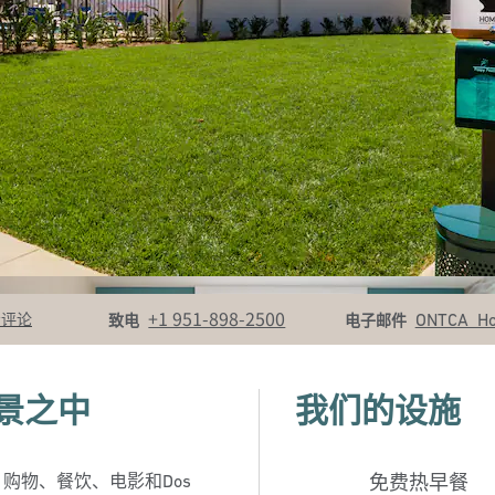
电话
电子邮件
+1 951-898-2500
ONTCA_H
看评论
致电
电子邮件
景之中
我们的设施
钟。购物、餐饮、电影和Dos
免费热早餐