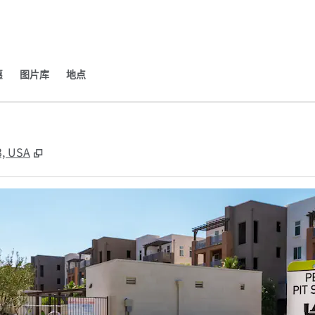
​
图片库
地点
,
打开新选项卡
3, USA