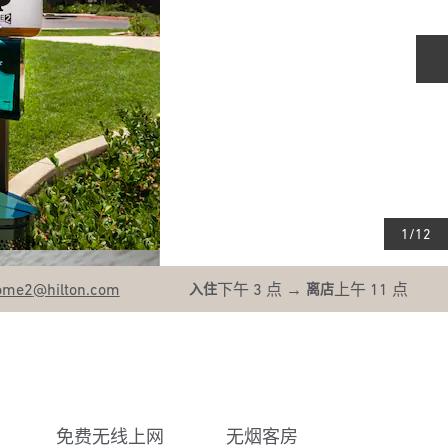
1
/
12
ome2
@hilton.com
下午 3 点
→
上午 11 点
入住
离店
免费无线上网
无烟客房