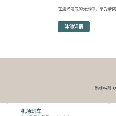
在波光粼粼的泳池中，享受清爽
泳池详情
路线指引
,
在新标签页中
机场班车