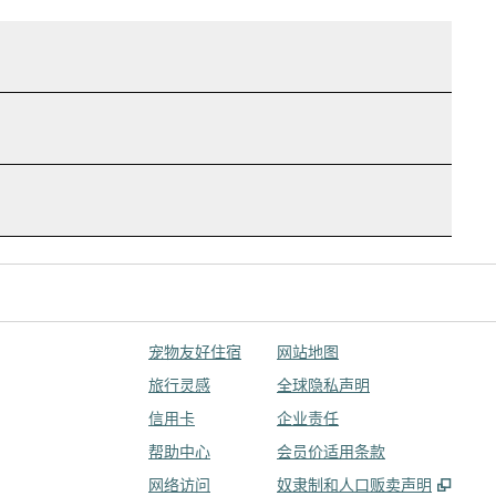
宠物友好住宿
网站地图
旅行灵感
全球隐私声明
信用卡
企业责任
帮助中心
会员价适用条款
,
打开
网络访问
奴隶制和人口贩卖声明