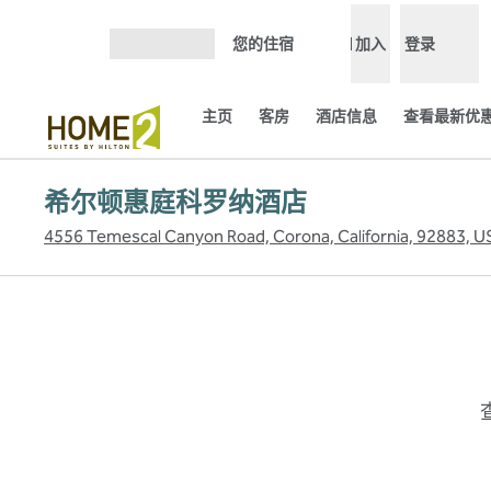
跳转至内容
您的住宿
加入
登录
打开菜单
主页
客房
酒店信息
查看最新优惠
希尔顿惠庭科罗纳酒店
4556 Temescal Canyon Road, Corona, California, 92883, U