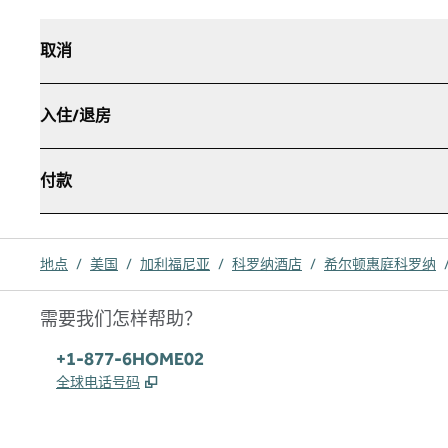
取消
入住/退房
付款
地点
/
美国
/
加利福尼亚
/
科罗纳酒店
/
希尔顿惠庭科罗纳
需要我们怎样帮助？
电话:
+1-877-6HOME02
,
打开新选项卡
全球电话号码
x
facebook
instagram