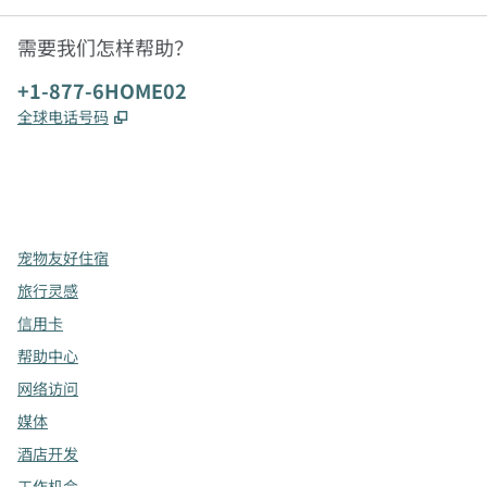
需要我们怎样帮助？
电话:
+1-877-6HOME02
,
打开新选项卡
全球电话号码
x
facebook
instagram
，
打开新选项卡
，
打开新选项卡
，
打开新选项卡
宠物友好住宿
旅行灵感
信用卡
帮助中心
网络访问
媒体
酒店开发
工作机会