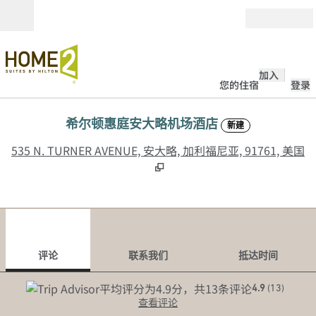
跳转至内容
打开
加入
您的住宿
登录
希尔顿惠庭安大略机场酒店
新建
,
535 N. TURNER AVENUE, 安大略, 加利福尼亚, 91761, 美国
1
/
12
上一张图片
下一
1/12
联系我们
评论
联系我们
抵达时间
4.9
(
13
)
查看评论