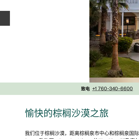
上一张幻灯片
电话
+1 760-340-6600
致电
愉快的棕榈沙漠之旅
我们位于棕榈沙漠，距离棕榈泉市中心和棕榈泉国际机