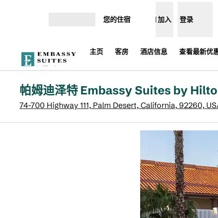
跳转至内容
您的住宿
加入
登录
打开菜单
主页
客房
酒店信息
查看最新优惠
帕姆迪泽特 Embassy Suites by Hilto
74-700 Highway 111, Palm Desert, California, 92260, U