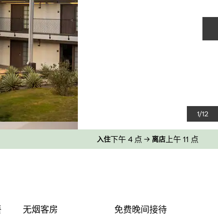
1
/
12
下午 4 点
→
上午 11 点
入住
离店
餐
无烟客房
免费晚间接待