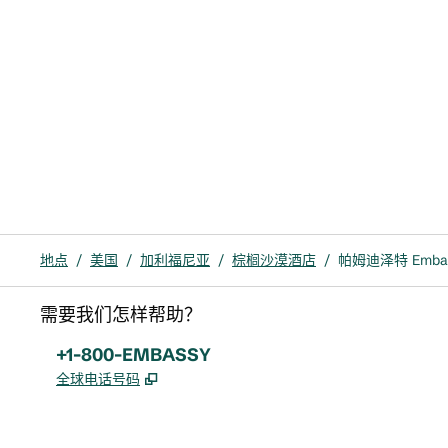
地点
/
美国
/
加利福尼亚
/
棕榈沙漠酒店
/
帕姆迪泽特 Embassy
需要我们怎样帮助？
电话:
+1-800-EMBASSY
,
打开新选项卡
全球电话号码
x
facebook
instagram