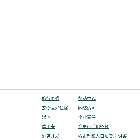
旅行灵感
帮助中心
宠物友好住宿
网络访问
媒体
企业责任
信用卡
会员价适用条款
,
打开
酒店开发
奴隶制和人口贩卖声明