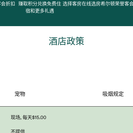
客会折扣
赚取积分兑换免费住
选择客房
在线选房
希尔顿荣誉客
宿和更多礼遇
酒店政策
宠物
吸烟规定
现场
,
每天$15.00
不提供