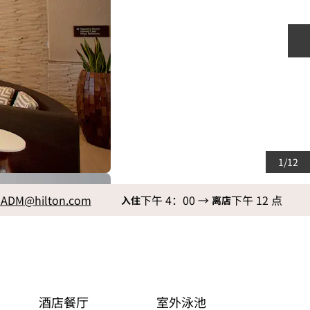
1
/
12
SADM
@hilton.com
下午 4：00
→
下午 12 点
入住
离店
酒店餐厅
室外泳池