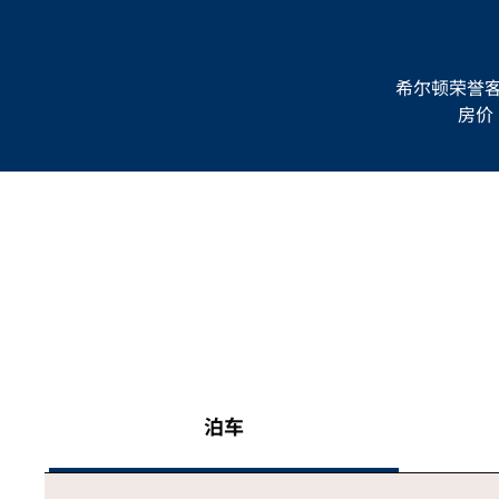
希尔顿荣誉
房价
泊车