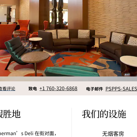
拨打
电邮
+1 760-320-6868
PSPPS-SALE
查看评论
致电
电子邮件
假胜地
我们的设施
an’s Deli 在街对面，
无烟客房