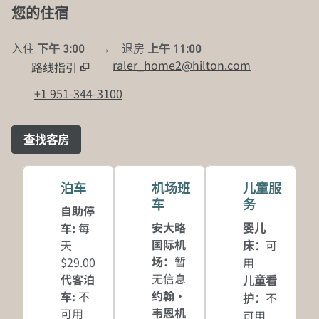
您的住宿
入住
下午 3:00
→
退房
上午 11:00
raler_home2@hilton.com
路线指引
，
打开新标签
+1 951-344-3100
查找客房
泊车
机场班
儿童服
车
务
自助停
安大略
车
:
每
婴儿
国际机
天
可
床
：
场
：
暂
$29.00
用
无信息
代客泊
儿童看
约翰·
车
:
不
不
护
：
韦恩机
可用
可用