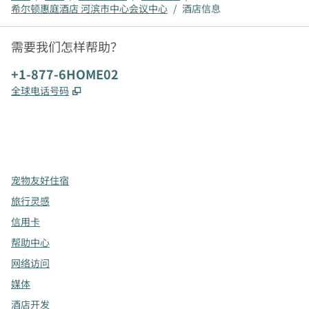
希尔顿惠庭酒店 河滨市中心会议中心
/
酒店信息
需要我们怎样帮助？
电话:
+1-877-6HOME02
,
打开新选项卡
全球电话号码
x
facebook
instagram
，
打开新选项卡
，
打开新选项卡
，
打开新选项卡
宠物友好住宿
旅行灵感
信用卡
帮助中心
网络访问
媒体
酒店开发