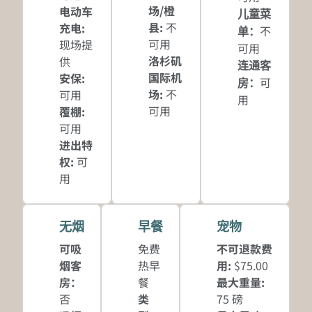
场/橙
电动车
儿童菜
县
:
不
充电
:
不
单
：
可用
现场提
可用
洛杉矶
供
连通客
国际机
安保
:
可
房
：
场
:
不
可用
用
可用
覆棚
:
可用
进出特
权
:
可
用
无烟
早餐
宠物
可吸
免费
不可退款费
烟客
热早
用:
$75.00
房：
餐
最大重量:
否
类
75 磅