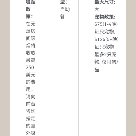
吸烟
型：
最大尺寸:
政
自助
大
策：
宠物政策:
餐
在无
$75(1-4晚)
烟房
每只宠物,
间吸
$125(5+晚)
烟将
每只宠物
收取
最多2只宠
最高
物, 仅限狗/
250
猫
美元
的费
用。
请向
前台
咨询
指定
的室
外吸