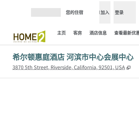
跳转至内容
您的住宿
加入
登录
打开菜单
主页
客房
酒店信息
查看最新优惠
希尔顿惠庭酒店 河滨市中心会展中心
,
打
3870 5th Street, Riverside, California, 92501, USA