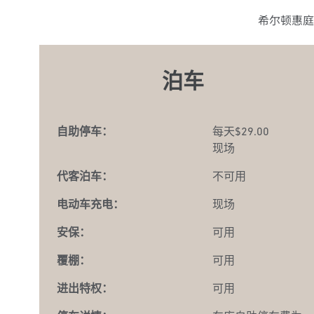
希尔顿惠庭
泊车
自助停车：
每天$29.00
现场
代客泊车：
不可用
电动车充电：
现场
安保：
可用
覆棚：
可用
进出特权：
可用