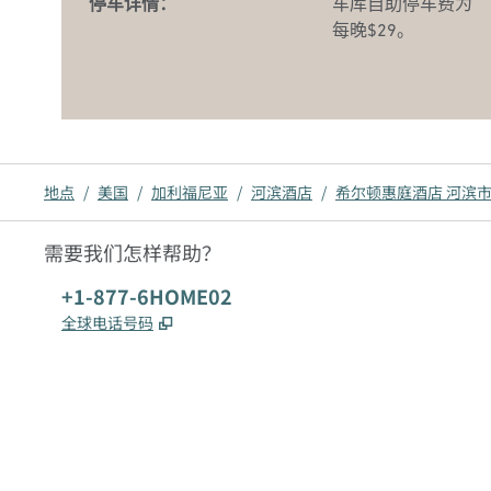
停车详情：
车库自助停车费为
每晚$29。
地点
/
美国
/
加利福尼亚
/
河滨酒店
/
希尔顿惠庭酒店 河滨
需要我们怎样帮助？
电话:
+1-877-6HOME02
,
打开新选项卡
全球电话号码
x
facebook
instagram
，
打开新选项卡
，
打开新选项卡
，
打开新选项卡